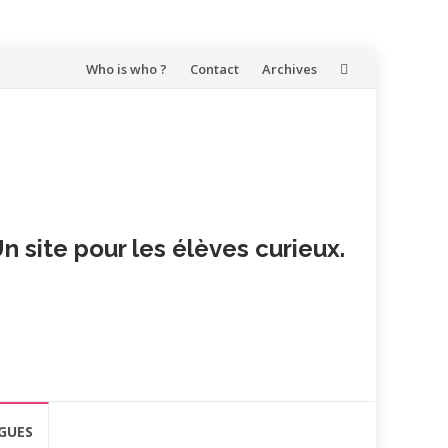
Aller
Who is who ?
Contact
Archives
au
contenu
n site pour les élèves curieux.
GUES