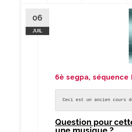
contenu
06
JUIL
6è segpa, séquence 
Ceci est un ancien cours d
Question pour cet
une musique ?