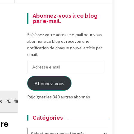
Abonnez-vous à ce blog
par e-mail.
Saisissez votre adresse e-mail pour vous
abonner à ce blog et recevoir une
notification de chaque nouvel article par
email.
Adresse
e-
mail
Abonnez-vous
Rejoignez les 340 autres abonnés
e PE Mme Fourteau.
Catégories
re
Catégories