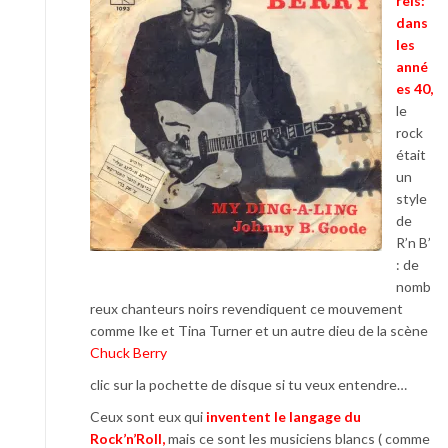
rels:
dans
les
anné
es 40,
le
rock
était
un
style
de
R’n B’
: de
nomb
reux chanteurs noirs revendiquent ce mouvement
comme Ike et Tina Turner et un autre dieu de la scène
Chuck Berry
clic sur la pochette de disque si tu veux entendre…
Ceux sont eux qui
inventent le langage du
Rock’n’Roll,
mais ce sont les musiciens blancs ( comme