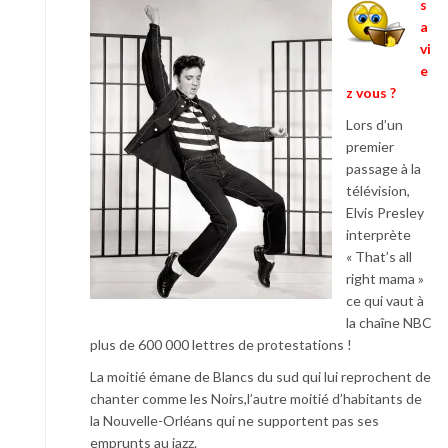
s
a
vi
e
z vous ?
Lors d’un
premier
passage à la
télévision,
Elvis Presley
interprète
« That’s all
right mama »
ce qui vaut à
la chaîne NBC
plus de 600 000 lettres de protestations !
La moitié émane de Blancs du sud qui lui reprochent de
chanter comme les Noirs,l’autre moitié d’habitants de
la Nouvelle-Orléans qui ne supportent pas ses
emprunts au jazz.