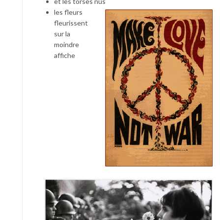
et les torses nus
les fleurs
fleurissent
sur la
moindre
affiche