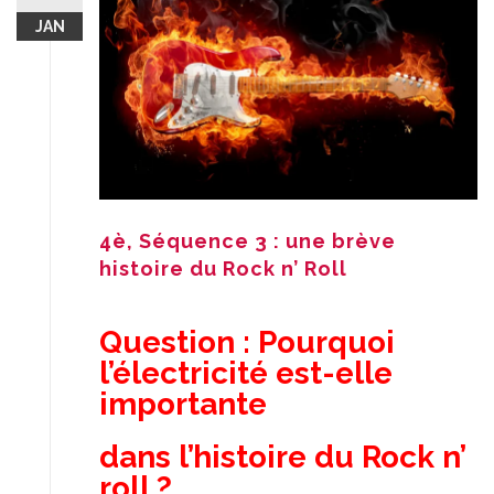
JAN
4è, Séquence 3 : une brève
histoire du Rock n’ Roll
Question : Pourquoi
l’électricité est-elle
importante
dans l’histoire du Rock n’
roll ?