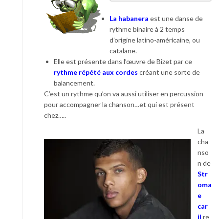
La habanera
est une danse de
rythme binaire à 2 temps
d’origine latino-américaine, ou
catalane.
Elle est présente dans l’œuvre de Bizet par ce
rythme répété aux cordes
créant une sorte de
balancement.
C’est un rythme qu’on va aussi utiliser en percussion
pour accompagner la chanson…et qui est présent
chez…..
La
cha
nso
n de
Str
oma
e
car
il
re