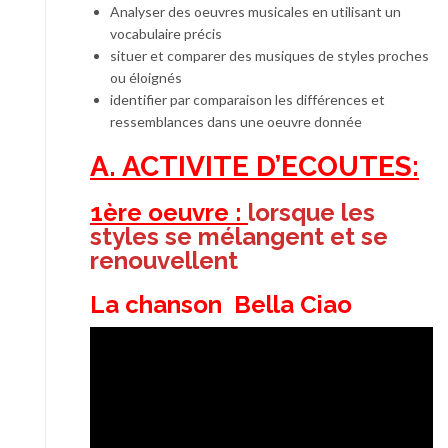
Analyser des oeuvres musicales en utilisant un
vocabulaire précis
situer et comparer des musiques de styles proches
ou éloignés
identifier par comparaison les différences et
ressemblances dans une oeuvre donnée
A. ACTIVITE D’ECOUTES:
1ère oeuvre :
lorsque les
styles se mélangent et se
renouvellent
La chanson
Bella Ciao