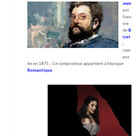
men
est
l’oeu
vre
de
B
izet
,
com
pos
ée en 1875 . Ce compositeur appartient
à l’époque
Romantique