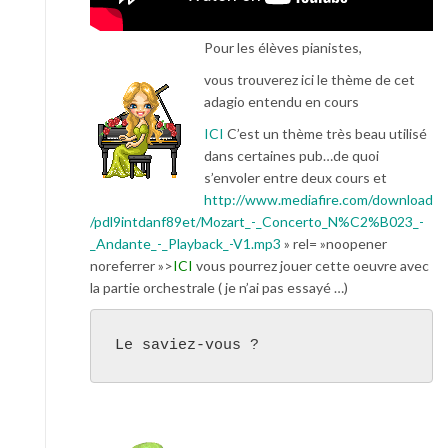
Pour les élèves pianistes,
vous trouverez ici le thème de cet
adagio entendu en cours
ICI
C’est un thème très beau utilisé
dans certaines pub…de quoi
s’envoler entre deux cours et
http://www.mediafire.com/download
/pdl9intdanf89et/Mozart_-_Concerto_N%C2%B023_-
_Andante_-_Playback_-V1.mp3
» rel= »noopener
noreferrer »>
ICI
vous pourrez jouer cette oeuvre avec
la partie orchestrale ( je n’ai pas essayé …)
Le saviez-vous ?