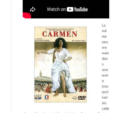
La
mê
me
oeu
vre
mais
dan
s
une
autr
e
inte
rpré
tati
on,
celle