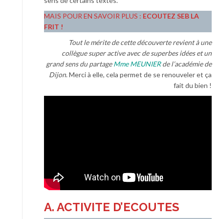
sens de certains textes.
MAIS POUR EN SAVOIR PLUS :
ECOUTEZ SEB LA
FRIT !
Tout le mérite de cette découverte revient à une
collègue super active avec de superbes idées et un
grand sens du partage
Mme MEUNIER
de l’académie de
Dijon
. Merci à elle, cela permet de se renouveler et ça
fait du bien !
A. ACTIVITE D’ECOUTES