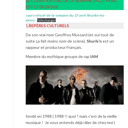
LE COURS VIRTUEL DE LA SEMAINE DU 27 AVRIL
EST CI-DESSOUS
cours-virtuel-de-la-semaine-du-27-avril-Shurikn-les-
miens
Télécharger
1
.REPÈRES CULTURELS
De son vrai nom Geoffroy Mussard (et oui tout de
suite ça fait moins nom de scène),
Shurik’n
est un
rappeur et producteur Français.
Membre du mythique groupe de rap
IAM
fondé en 1988 ( 1988 !! quoi ? mais c’est de la vieille
musique ! Je vous entends déjà râler de chez moi )