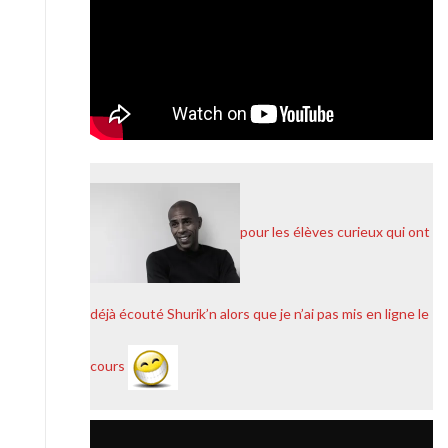
pour les élèves curieux qui ont
déjà écouté Shurik’n alors que je n’ai pas mis en ligne le
cours