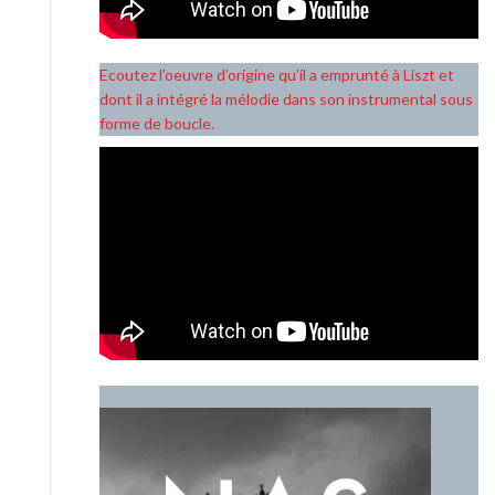
Ecoutez l’oeuvre d’origine qu’il a emprunté à Liszt et
dont il a intégré la mélodie dans son instrumental sous
forme de boucle.