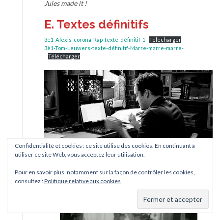
Jules made it !
E. Textes définitifs
3è1-Alexis-corona-Rap-texte-définitif-1
Télécharger
3è1-Tom-Leuwers-texte-définitif-Marre-marre-marre-
Télécharger
Confidentialité et cookies : ce site utilise des cookies. En continuant à
utiliser ce site Web, vous acceptez leur utilisation.
Pour en savoir plus, notamment sur la façon de contrôler les cookies,
3è2-Sarah-Quéchon-un-confinnement-pas-très-marrant-texte-
consultez :
Politique relative aux cookies
définitif-docx
Télécharger
3°2-SAYADI-Lara-texte-définitif
Télécharger