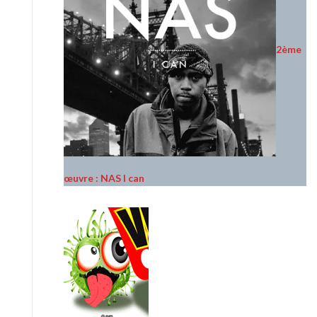
2ème
œuvre : NAS I can