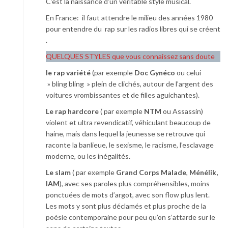
C’est la naissance d’un véritable style musical.
En France: il faut attendre le milieu des années 1980
pour entendre du rap sur les radios libres qui se créent
.
QUELQUES STYLES que vous connaissez sans doute
le rap variété
(par exemple
Doc Gynéco
ou celui
» bling bling » plein de clichés, autour de l’argent des
voitures vrombissantes et de filles aguichantes).
Le rap hardcore
( par exemple
NTM
ou Assassin)
violent et ultra revendicatif, véhiculant beaucoup de
haine, mais dans lequel la jeunesse se retrouve qui
raconte la banlieue, le sexisme, le racisme, l’esclavage
moderne, ou les inégalités.
Le slam
( par exemple
Grand Corps Malade
,
Ménélik,
IAM
), avec ses paroles plus compréhensibles, moins
ponctuées de mots d’argot, avec son flow plus lent.
Les mots y sont plus déclamés et plus proche de la
poésie contemporaine pour peu qu’on s’attarde sur le