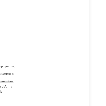
proposition,
 classiques »
 version
:
e d’
Anna
ly