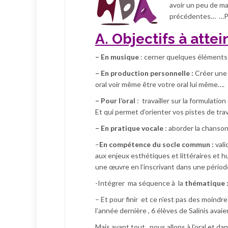
avoir un peu de ma
précédentes… …Pla
A. Objectifs à attei
– En musique
: cerner quelques éléments
– En production personnelle :
Créer une 
oral voir même être votre oral lui même….
– Pour l’oral
: travailler sur la formulatio
Et qui permet d’orienter vos pistes de trava
– En pratique vocale
: aborder la chanso
–
En compétence du socle commun :
vali
aux enjeux esthétiques et littéraires et hu
une œuvre en l’inscrivant dans une période
-Intégrer ma séquence à la
thématique : 
– Et pour finir et ce n’est pas des moindr
l’année dernière , 6 élèves de Salinis avai
Mais avant tout , nous allons à l’oral et d