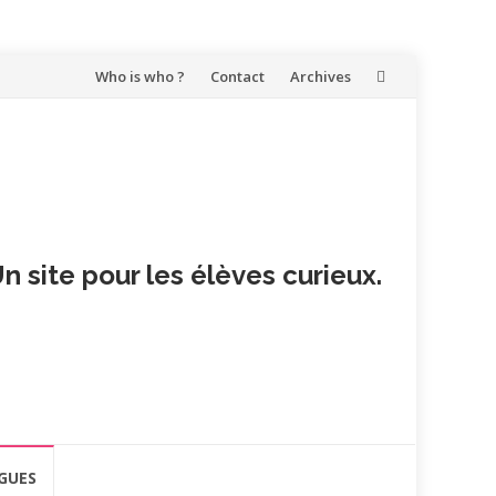
Aller
Who is who ?
Contact
Archives
au
contenu
n site pour les élèves curieux.
GUES