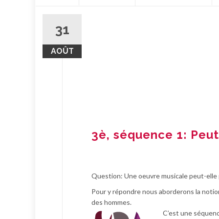
contenu
31
AOÛT
3è, séquence 1: Peut-o
Question: Une oeuvre musicale peut-elle pa
Pour y répondre nous aborderons la notio
des hommes.
C’est une séquence