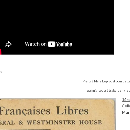
ns
Merci à Mme Leproust pour cette 
qui m’a poussé à aborder « les
1ère
Cell
Mar