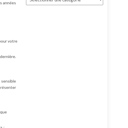
es années
pour votre
 dernière.
e sensible
présenter
 que
s :