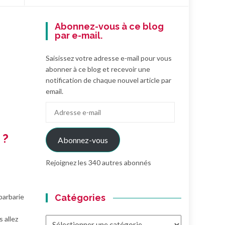
Abonnez-vous à ce blog
par e-mail.
Saisissez votre adresse e-mail pour vous
abonner à ce blog et recevoir une
notification de chaque nouvel article par
email.
Adresse
e-
mail
 ?
Abonnez-vous
Rejoignez les 340 autres abonnés
barbarie
Catégories
 allez
Catégories