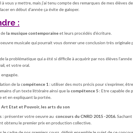
l à vous y mettre, mais j’ai tenu compte des remarques de mes élèves d
cer en début d’année ça évite de galoper.
ndre :
 de
la musique contemporaine
et leurs procédés d’écriture.
oeuvre musicale qui pourrait vous donner une conclusion très originale 
n de la problématique qui a été si difficile à acquérir par nos élèves l’année
il, et votre oral.
n engagée.
dation de la c
ompétence 1
: utiliser des mots précis pour s’exprimer, êtr
mains d’un texte littéraire ainsi que la
compétence 5
: Etre capable de 
 et en expliquant la portée.
Art Etat et Pouvoir, les arts du son
es : présenter votre oeuvre au
concours du CNRD 2015 -2016.
Sachant
ent obtenu le premier prix en production collective.
ans le cadre de nos premiers cours, définir ensemble le sujet de ce concour