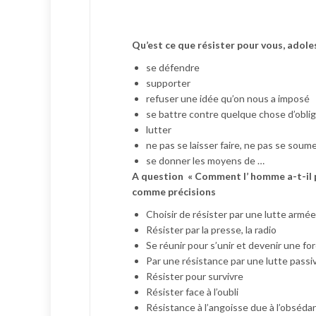
Qu’est ce que résister pour vous, adole
se défendre
supporter
refuser une idée qu’on nous a imposé
se battre contre quelque chose d’obli
lutter
ne pas se laisser faire, ne pas se soume
se donner les moyens de …
A question « Comment l’ homme a-t-il p
comme précisions
Choisir de résister par une lutte armée, 
Résister par la presse, la radio
Se réunir pour s’unir et devenir une for
Par une résistance par une lutte passi
Résister pour survivre
Résister face à l’oubli
Résistance à l’angoisse due à l’obsédan