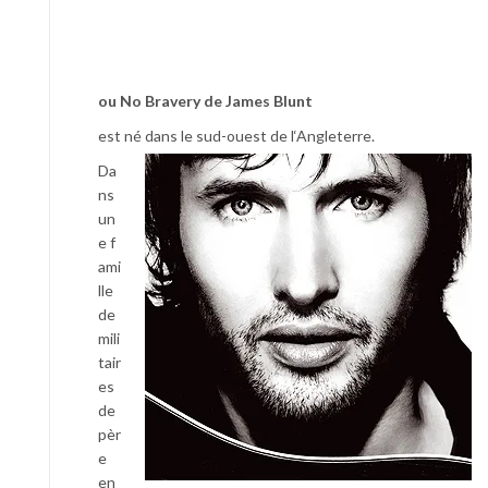
ou No Bravery de James Blunt
est né dans le sud-ouest de l‘Angleterre.
Da
ns
un
e f
ami
lle
de
mili
tair
es
de
pèr
e
en