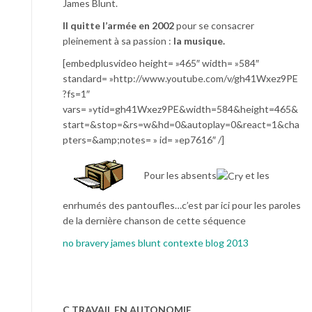
James Blunt.
Il quitte l’armée en 2002
pour se consacrer
pleinement à sa passion :
la musique.
[embedplusvideo height= »465″ width= »584″
standard= »http://www.youtube.com/v/gh41Wxez9PE
?fs=1″
vars= »ytid=gh41Wxez9PE&width=584&height=465&
start=&stop=&rs=w&hd=0&autoplay=0&react=1&cha
pters=&amp;notes= » id= »ep7616″ /]
Pour les absents
et les
enrhumés des pantoufles…c’est par ici pour les paroles
de la dernière chanson de cette séquence
no bravery james blunt contexte blog 2013
C TRAVAIL EN AUTONOMIE