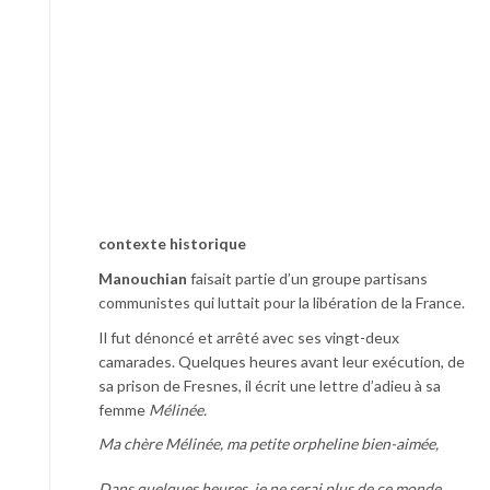
contexte historique
Manouchian
faisait partie d’un groupe partisans
communistes qui luttait pour la libération de la France.
Il fut dénoncé et arrêté avec ses vingt-deux
camarades. Quelques heures avant leur exécution, de
sa prison de Fresnes, il écrit une lettre d’adieu à sa
femme
Mélinée.
Ma chère Mélinée, ma petite orpheline bien-aimée,
Dans quelques heures, je ne serai plus de ce monde.