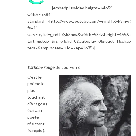
[embedplusvideo height= »465″
width= »584″
standard= »http://www.youtube.com/v/gjndTXyk3mw?
fs=1″
vars= »ytid=gjndTXyk3mw&width=584&height=465&s
tart=&stop=&rs=w&hd=0&autoplay=0&react=1&chap
ters=&amp;notes= » id= »ep4163″ /]
L’affiche rouge
de Léo Ferré
C’est le
poème le
plus
touchant
d
’Aragon
(
écrivain,
poète,
résistant
français ).