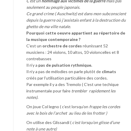
C’est un
hommage aux victimes de la guerre
mais pas
seulement au peuple japonais.
Ce grand crime ( Auschwitz) est dans mon subconscient
depuis la guerre où j’assistais enfant à la destruction du
ghetto de ma ville natale
.
Pourquoi cette oeuvre appartient au répertoire de
la musique contemporaine ?
C’est un
orchestre de cordes
réunissant 52
musiciens : 24 violons, 10 altos, 10 violoncelles et 8
contrebasses
Il n’y a
pas de pulsation rythmique.
Il n’y a pas de mélodies on parle plutôt de
climats
créés par l’utilisation particulière des cordes.
Par exemple il y a des Tremolo ( C’est une techique
instrumentale pour faire
trembler rapidement les
notes).
On joue Col legno ( c’est lorsqu’on
frappe les cordes
avec le bois de l’archet au lieu de les frotter )
On utilise des Glissandi (
c’est lorsqu’on glisse d’une
note à une autre)