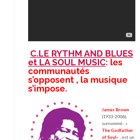
C.LE RYTHM AND BLUES
et LA SOUL MUSIC
:
les
communautés
s’opposent , la musique
s’impose.
James Brown
(1933-2006),
surnommé : »
The Godfather
of Soul
«
, est un