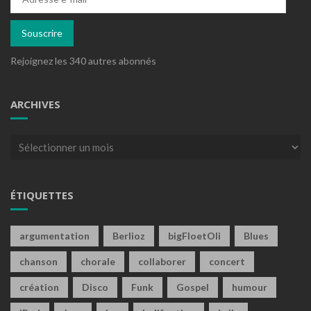
e-
mail
Souscrire
Rejoignez les 340 autres abonnés
ARCHIVES
Archives
ÉTIQUETTES
argumentation
Berlioz
bigFloetOli
Blues
chanson
chorale
collaborer
concert
création
Disco
Funk
Gospel
humour