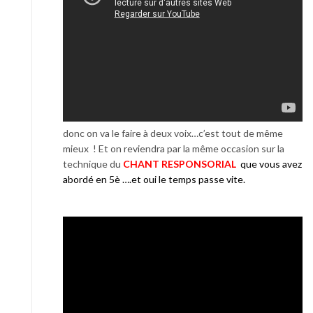
donc on va le faire à deux voix…c’est tout de même
mieux ! Et on reviendra par la même occasion sur la
technique du
CHANT RESPONSORIAL
que vous avez
abordé en 5è ….et oui le temps passe vite.