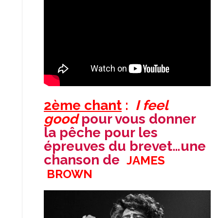
2ème chant
:
I feel
good
pour vous donner
la pêche pour les
épreuves du brevet…une
chanson de
JAMES
BROWN