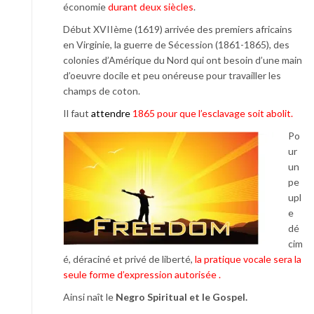
économie
durant deux siècles
.
Début XVIIème (1619) arrivée des premiers africains
en Virginie, la guerre de Sécession (1861-1865), des
colonies d’Amérique du Nord qui ont besoin d’une main
d’oeuvre docile et peu onéreuse pour travailler les
champs de coton.
Il faut
attendr
e
1865 pour que l’esclavage soit abolit.
Po
ur
un
pe
upl
e
dé
cim
é, déraciné et privé de liberté,
la pratique vocale sera la
seule forme d’expression autorisée .
Ainsi naît le
Negro Spiritual et le Gospel.