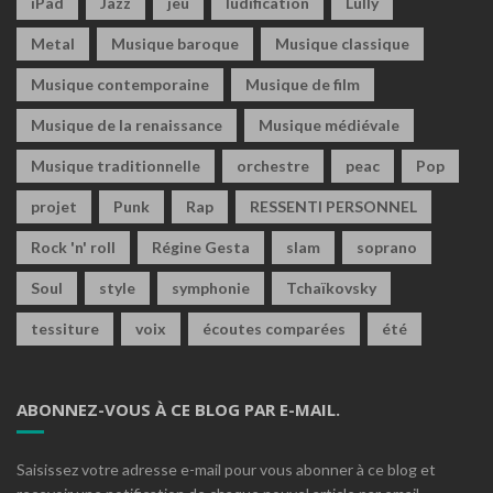
iPad
Jazz
jeu
ludification
Lully
Metal
Musique baroque
Musique classique
Musique contemporaine
Musique de film
Musique de la renaissance
Musique médiévale
Musique traditionnelle
orchestre
peac
Pop
projet
Punk
Rap
RESSENTI PERSONNEL
Rock 'n' roll
Régine Gesta
slam
soprano
Soul
style
symphonie
Tchaïkovsky
tessiture
voix
écoutes comparées
été
ABONNEZ-VOUS À CE BLOG PAR E-MAIL.
Saisissez votre adresse e-mail pour vous abonner à ce blog et