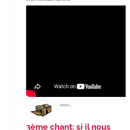
soon…
3ème chant:
si il nous