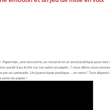
ne émotion et un jeu de mise en voix
e:
Paperman
, une rencontre, un ressenti et un envol poétique pour mes
ros aurait-il pu écrire sur son avion en papier…? nous allons nous envoy
ite par un camarade…Un joyeux bazar poétique … on verra ! Tout dépend 
 avion en papier !