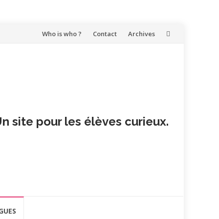
Aller
Who is who ?
Contact
Archives
au
contenu
n site pour les élèves curieux.
GUES