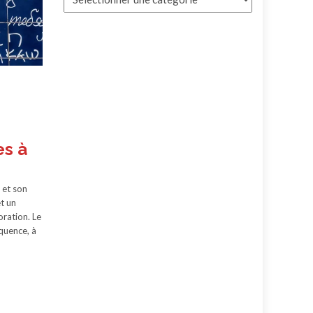
es à
e et son
et un
oration. Le
équence, à