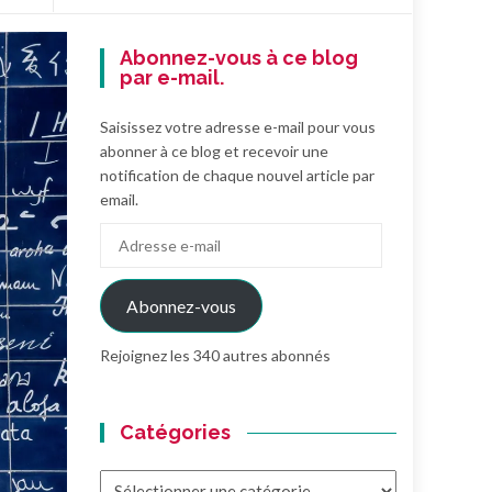
Abonnez-vous à ce blog
par e-mail.
Saisissez votre adresse e-mail pour vous
abonner à ce blog et recevoir une
notification de chaque nouvel article par
email.
Adresse
e-
mail
Abonnez-vous
Rejoignez les 340 autres abonnés
Catégories
Catégories