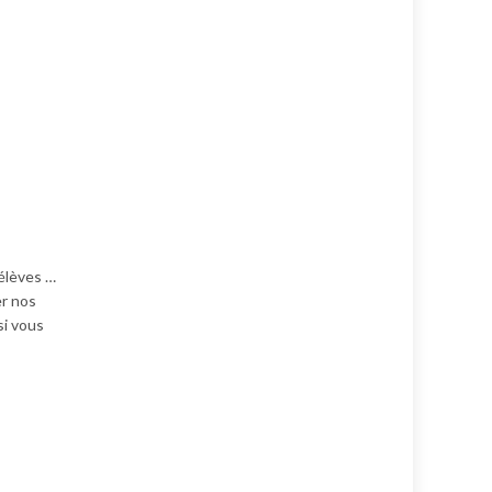
 élèves …
er nos
si vous