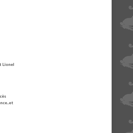
t Lionel
ccès
nce..et