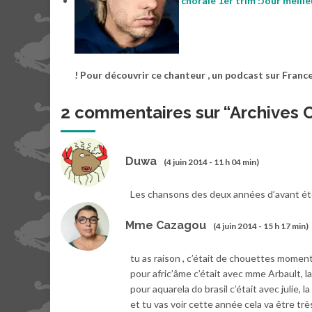
chorale 1er trim :Jour meill
! Pour découvrir ce chanteur , un podcast sur Franc
2 commentaires sur “
Archives 
Duwa
(4 juin 2014 - 11 h 04 min)
Les chansons des deux années d’avant été
Mme Cazagou
(4 juin 2014 - 15 h 17 min)
tu as raison , c’était de chouettes momen
pour afric’âme c’était avec mme Arbault, l
pour aquarela do brasil c’était avec julie,
et tu vas voir cette année cela va être tr