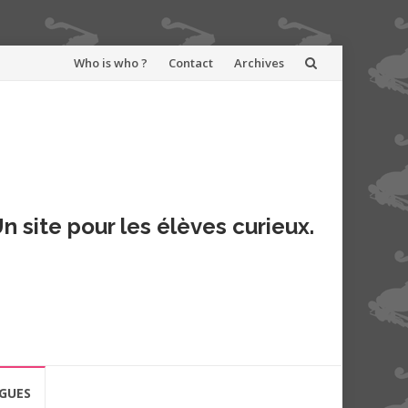
Aller
Who is who ?
Contact
Archives
au
contenu
n site pour les élèves curieux.
GUES