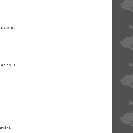
 rêves et
 et nous
ersité