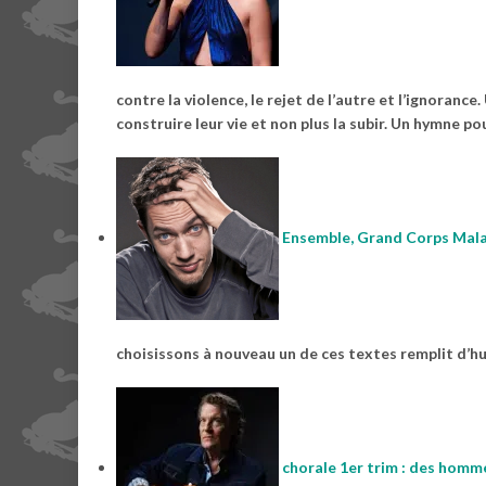
contre la violence, le rejet de l’autre et l’ignoranc
construire leur vie et non plus la subir. Un hymne p
Ensemble, Grand Corps Mal
choisissons à nouveau un de ces textes remplit d’h
chorale 1er trim : des homme