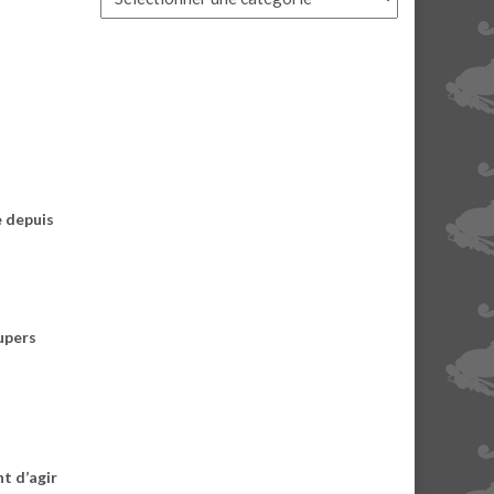
e depuis
supers
t d’agir