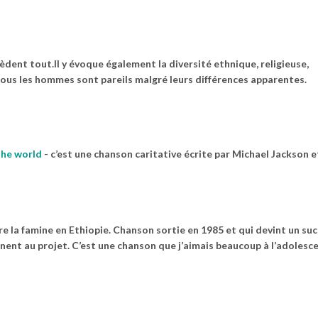
sèdent tout.Il y évoque également la diversité ethnique, religieuse,
tous les hommes sont pareils malgré leurs différences apparentes.
the world
-
c’est une chanson caritative écrite par Michael Jackson e
re la famine en Ethiopie. Chanson sortie en 1985 et qui devint un su
gnent au projet. C’est une chanson que j’aimais beaucoup à l’adolesce