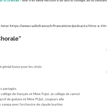
eur d’Orelsan
-
une très belle version d’un autre collège, en attendan
e Inter https://www.radiofrance.fr/franceinter/podcasts/titre-a-titr
Chorale
”
 génial bravo pour les choix
ts partagés.
a collège de français et Mme Pujol…la collège de carnot
 la prof de guitare et Mme PUjol…toujours elle
ès sympa avec l’orchestre de claude lourties