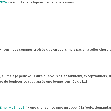
2026
-
à écouter en cliquant le lien ci-dessous
-
nous nous sommes croisés que en cours mais pas en atelier choral
jà ! Mais je peux vous dire que vous étiez fabuleux, exceptionnels, 
que du bonheur tout ça après une bonne journée de […]
t Emel Mathlouthi
-
une chanson comme un appel à la foule, demandan