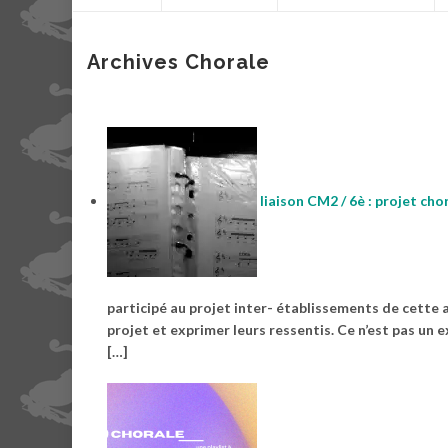
contenu
Archives Chorale
liaison CM2 / 6è : projet cho
participé au projet inter- établissements de cette a
projet et exprimer leurs ressentis. Ce n’est pas un ex
[…]