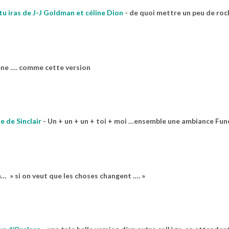
 tu iras de J-J Goldman et céline Dion
-
de quoi mettre un peu de roc
cène …. comme cette version
e de Sinclair
-
Un + un + un + toi + moi …ensemble une ambiance Fun
… » si on veut que les choses changent …. »