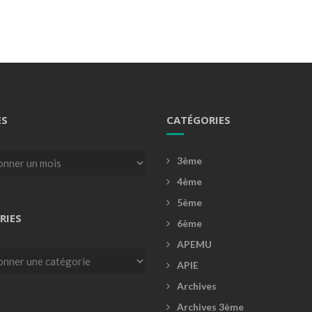
ES
CATÉGORIES
3ème
4ème
5ème
RIES
6ème
APEMU
es
APIE
Archives
Archives 3ème