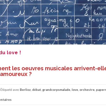
u love !
nt les oeuvres musicales arrivent-ell
 amoureux ?
Étiqueté avec
Berlioz
,
débat
,
grandcorpsmalade
,
love
,
orchestre
,
paper
ntaires