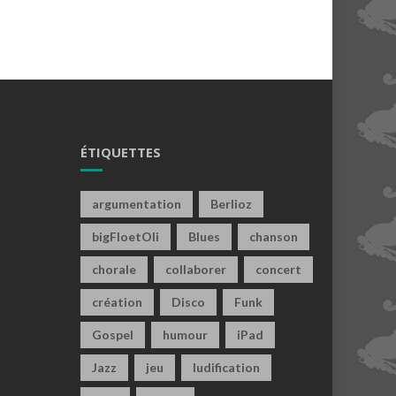
ÉTIQUETTES
argumentation
Berlioz
bigFloetOli
Blues
chanson
chorale
collaborer
concert
création
Disco
Funk
Gospel
humour
iPad
Jazz
jeu
ludification