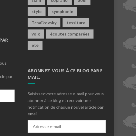
slam
soprano
Soul
style
symphonie
Tchaïkovsky
tessiture
voix
écoutes comparées
PAR
été
vous
ABONNEZ-VOUS À CE BLOG PAR E-
cle par
MAIL.
Saisissez votre adresse e-mail pour vous
abonner à ce blog et recevoir une
notification de chaque nouvel article par
email.
s
Adresse
e-