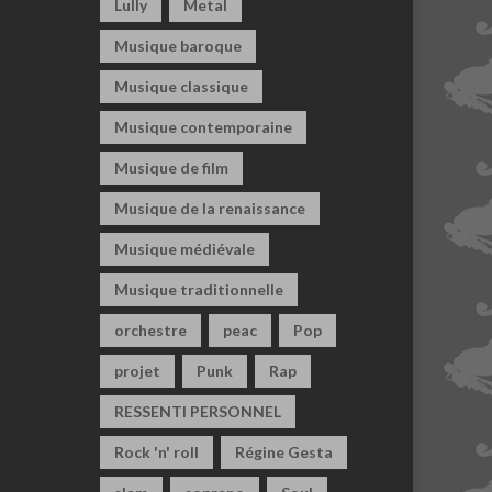
Lully
Metal
Musique baroque
Musique classique
Musique contemporaine
Musique de film
Musique de la renaissance
Musique médiévale
Musique traditionnelle
orchestre
peac
Pop
projet
Punk
Rap
RESSENTI PERSONNEL
Rock 'n' roll
Régine Gesta