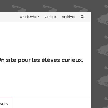
Aller
Who is who ?
Contact
Archives
au
contenu
n site pour les élèves curieux.
GUES