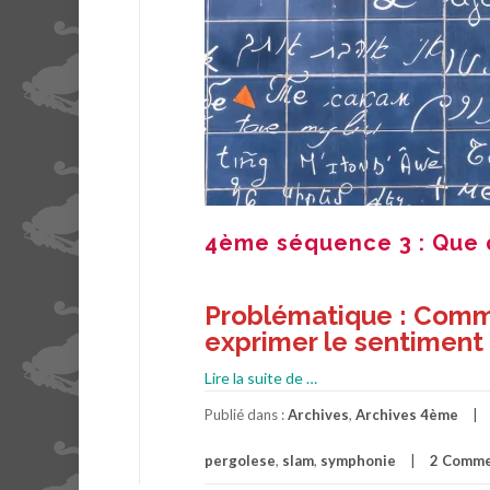
4ème séquence 3 : Que d
Problématique : Comme
exprimer le sentiment
à
Lire la suite de
…
propos4ème
Publié dans :
Archives
,
Archives 4ème
séquence
3
pergolese
,
slam
,
symphonie
2 Comme
: