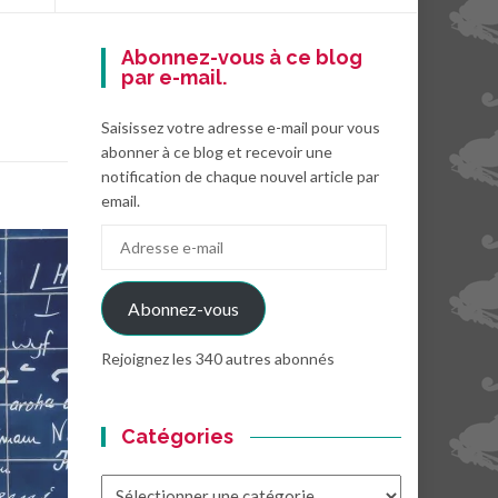
Abonnez-vous à ce blog
par e-mail.
Saisissez votre adresse e-mail pour vous
abonner à ce blog et recevoir une
notification de chaque nouvel article par
email.
Adresse
e-
mail
Abonnez-vous
Rejoignez les 340 autres abonnés
Catégories
Catégories