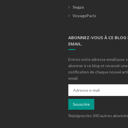
Segpa
VoyageParis
ABONNEZ-VOUS À CE BLOG 
EMAIL.
Entrez votre adresse email pour 
abonner à ce blog et recevoir une
notification de chaque nouvel arti
email.
Adresse
e-
mail
Souscrire
Rejoignez les 340 autres abonné