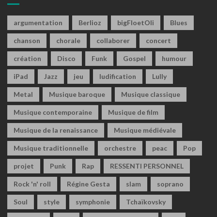
argumentation
Berlioz
bigFloetOli
Blues
chanson
chorale
collaborer
concert
création
Disco
Funk
Gospel
humour
iPad
Jazz
jeu
ludification
Lully
Metal
Musique baroque
Musique classique
Musique contemporaine
Musique de film
Musique de la renaissance
Musique médiévale
Musique traditionnelle
orchestre
peac
Pop
projet
Punk
Rap
RESSENTI PERSONNEL
Rock 'n' roll
Régine Gesta
slam
soprano
Soul
style
symphonie
Tchaïkovsky