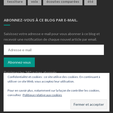
tessiture
voix
écoutes comparées
été
ABONNEZ-VOUS À CE BLOG PAR E-MAIL.
Saisissez votre adresse e-mail pour vous abonner à ce blog et
recevoir une notification de chaque nouvel article par email.
Adresse
e-
mail
Abonnez-vous
Rejoignez les 340 autres abonnés
Confidentialité et cookies : ce site utilise des cookies. En continuant à
utiliser ce site Web, vous acceptez leur utilisation.
Pour en savoir plus, notamment sur la façon de contrôler les cookies,
consultez :
Politique relative aux cookies
Who is who ?
Contact
Archives
Un wordpress ajusté par
Sylaz