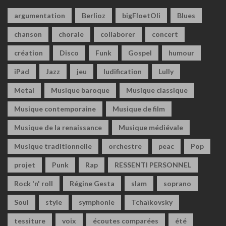
argumentation
Berlioz
bigFloetOli
Blues
chanson
chorale
collaborer
concert
création
Disco
Funk
Gospel
humour
iPad
Jazz
jeu
ludification
Lully
Metal
Musique baroque
Musique classique
Musique contemporaine
Musique de film
Musique de la renaissance
Musique médiévale
Musique traditionnelle
orchestre
peac
Pop
projet
Punk
Rap
RESSENTI PERSONNEL
Rock 'n' roll
Régine Gesta
slam
soprano
Soul
style
symphonie
Tchaïkovsky
tessiture
voix
écoutes comparées
été