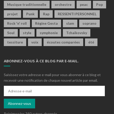
Musique traditionnelle
orchestre
peac
Pop
projet
Punk
Rap
RESSENTI PERSONNEL
Rock 'n' roll
Régine Gesta
slam
soprano
Soul
style
symphonie
Tchaïkovsky
tessiture
voix
écoutes comparées
été
ABONNEZ-VOUS À CE BLOG PAR E-MAIL.
Saisissez votre adresse e-mail pour vous abonner à ce blog et
recevoir une notification de chaque nouvel article par email.
Adresse
e-
mail
Abonnez-vous
Rejoignez les 340 autres abonnés