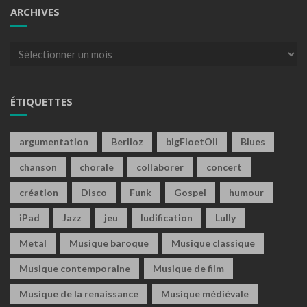
ARCHIVES
Archives
ÉTIQUETTES
argumentation
Berlioz
bigFloetOli
Blues
chanson
chorale
collaborer
concert
création
Disco
Funk
Gospel
humour
iPad
Jazz
jeu
ludification
Lully
Metal
Musique baroque
Musique classique
Musique contemporaine
Musique de film
Musique de la renaissance
Musique médiévale