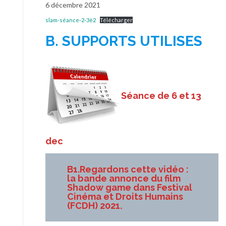
6 décembre 2021
slam-séance-2-3è2
Télécharger
B. SUPPORTS UTILISES
Séance de 6 et 13
dec
B1.Regardons cette vidéo :
la bande annonce du film
Shadow game dans Festival
Cinéma et Droits Humains
(FCDH) 2021.