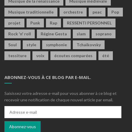
Musique de la renaissance
Musique médiévale
Musique traditionnelle
orchestre
peac
Pop
projet
Punk
Rap
RESSENTI PERSONNEL
Rock 'n' roll
Régine Gesta
slam
soprano
Soul
style
symphonie
Tchaïkovsky
tessiture
voix
écoutes comparées
été
ABONNEZ-VOUS À CE BLOG PAR E-MAIL.
Saisissez votre adresse e-mail pour vous abonner à ce blog et
recevoir une notification de chaque nouvel article par email.
Adresse
e-
mail
Abonnez-vous