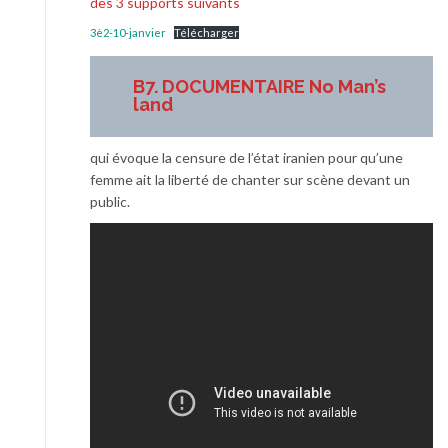
des 3 supports suivants
3è2-10-janvier
Télécharger
B7.
DOCUMENTAIRE No Man’s
land
qui évoque la censure de l’état iranien pour qu’une
femme ait la liberté de chanter sur scène devant un
public.