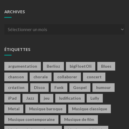
ARCHIVES
Archives
ÉTIQUETTES
argumentation
Berlioz
bigFloetOli
Blues
chanson
chorale
collaborer
concert
création
Disco
Funk
Gospel
humour
iPad
Jazz
jeu
ludification
Lully
Metal
Musique baroque
Musique classique
Musique contemporaine
Musique de film