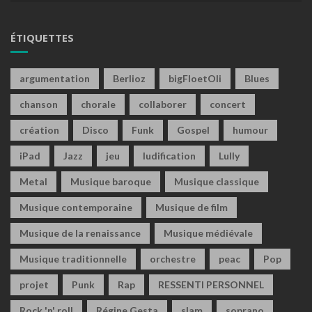
ÉTIQUETTES
argumentation
Berlioz
bigFloetOli
Blues
chanson
chorale
collaborer
concert
création
Disco
Funk
Gospel
humour
iPad
Jazz
jeu
ludification
Lully
Metal
Musique baroque
Musique classique
Musique contemporaine
Musique de film
Musique de la renaissance
Musique médiévale
Musique traditionnelle
orchestre
peac
Pop
projet
Punk
Rap
RESSENTI PERSONNEL
Rock 'n' roll
Régine Gesta
slam
soprano