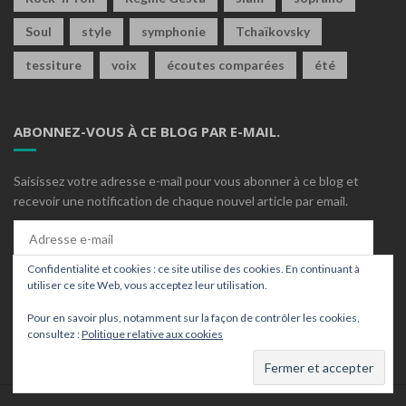
Soul
style
symphonie
Tchaïkovsky
tessiture
voix
écoutes comparées
été
ABONNEZ-VOUS À CE BLOG PAR E-MAIL.
Saisissez votre adresse e-mail pour vous abonner à ce blog et
recevoir une notification de chaque nouvel article par email.
Adresse
e-
mail
Confidentialité et cookies : ce site utilise des cookies. En continuant à
Abonnez-vous
utiliser ce site Web, vous acceptez leur utilisation.
Pour en savoir plus, notamment sur la façon de contrôler les cookies,
Rejoignez les 340 autres abonnés
consultez :
Politique relative aux cookies