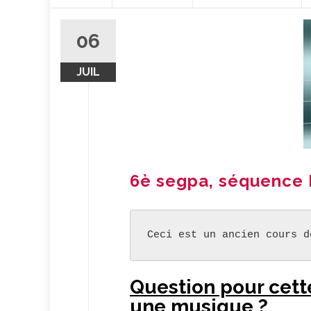
contenu
06
JUIL
6è segpa, séquence 
Ceci est un ancien cours d
Question pour cet
une musique ?