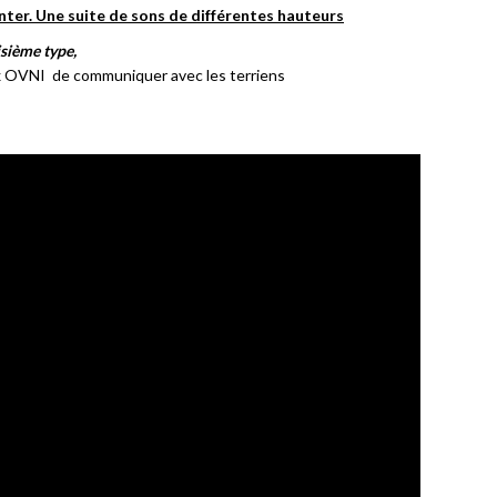
nter. Une suite de sons de différentes hauteurs
sième type,
ux OVNI
de communiquer avec les terriens