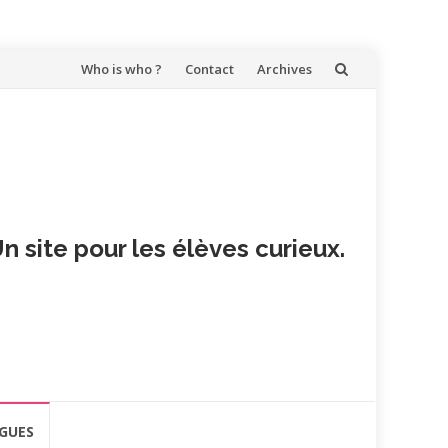
Aller
Who is who ?
Contact
Archives
au
contenu
n site pour les élèves curieux.
GUES