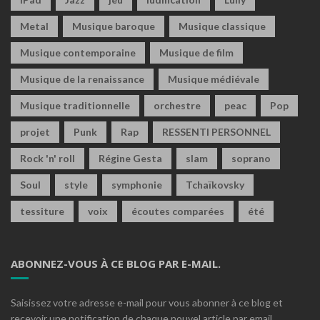
Metal
Musique baroque
Musique classique
Musique contemporaine
Musique de film
Musique de la renaissance
Musique médiévale
Musique traditionnelle
orchestre
peac
Pop
projet
Punk
Rap
RESSENTI PERSONNEL
Rock 'n' roll
Régine Gesta
slam
soprano
Soul
style
symphonie
Tchaïkovsky
tessiture
voix
écoutes comparées
été
ABONNEZ-VOUS À CE BLOG PAR E-MAIL.
Saisissez votre adresse e-mail pour vous abonner à ce blog et
recevoir une notification de chaque nouvel article par email.