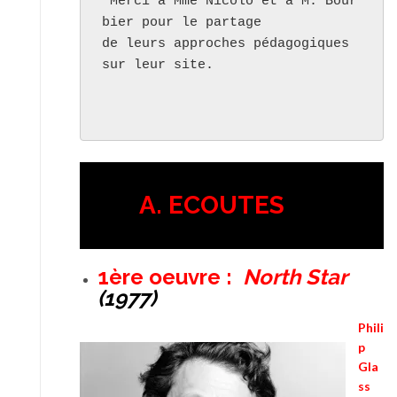
 Merci à Mme Nicolo et à M. Bour
bier pour le partage 

de leurs approches pédagogiques 
sur leur site.

A. ECOUTES
1ère oeuvre :
North Star
(1977)
Phili
p
Gla
ss