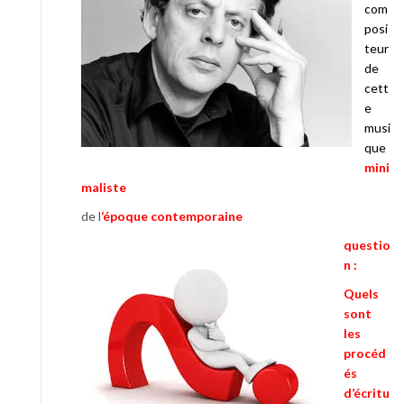
com
posi
teur
de
cett
e
musi
que
mini
maliste
de l
‘époque contemporaine
questio
n :
Quels
sont
les
procéd
és
d’écritu