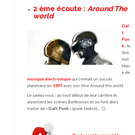
2 ème écoute :
Around The
world
Daf
t
Pun
k
, le
duo
myt
hiqu
e de
musique électronique
qui connaît un succès
planétaire en
1997
avec son titre Around the world
Le saviez vous : au tout début de leur carrière ils
arpentent les scènes Berlinoises et se font alors
traiter de «
Daft Punk
» (punk timbré)… 🙂