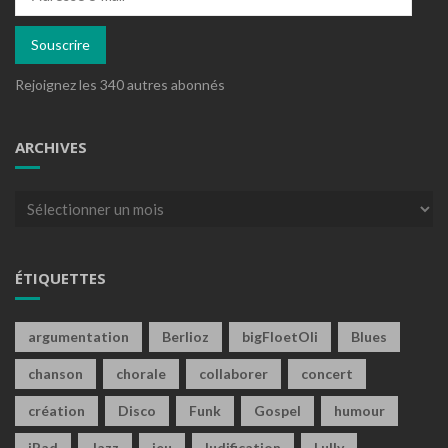
e-
mail
Souscrire
Rejoignez les 340 autres abonnés
ARCHIVES
Archives
ÉTIQUETTES
argumentation
Berlioz
bigFloetOli
Blues
chanson
chorale
collaborer
concert
création
Disco
Funk
Gospel
humour
iPad
Jazz
jeu
ludification
Lully