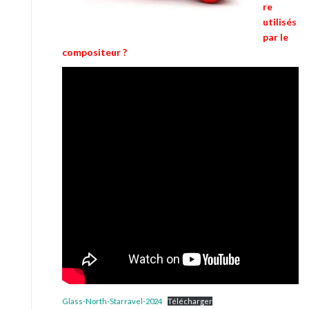
re
utilisés
par le
compositeur ?
Glass-North-Starravel-2024
Télécharger