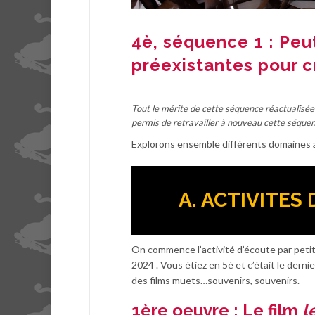
4è, séquence 1 : Pe
préexistantes pour c
Tout le mérite de cette séquence réactualisée 
permis de retravailler à nouveau cette séquenc
Explorons ensemble différents domaines a
A. ACTIVITES
On commence l’activité d’écoute par petit 
2024 . Vous étiez en 5è et c’était le dern
des films muets…souvenirs, souvenirs.
1ère oeuvre : Le film
l