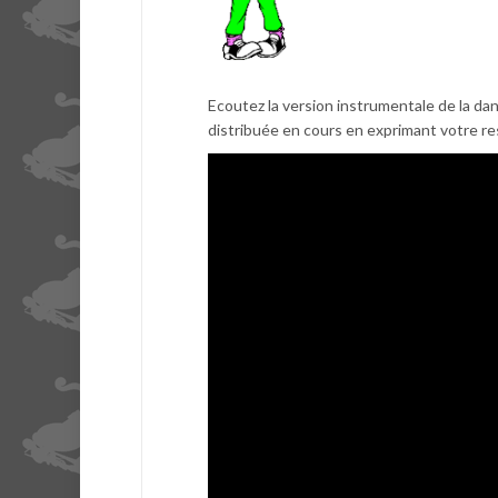
Ecoutez la version instrumentale de la dan
distribuée en cours en exprimant votre re