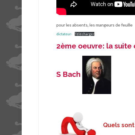
pour les absents, les mangeurs de feuille
dictateur-
Télécharger
2ème oeuvre:
la suite
S Bach
Quels sont 