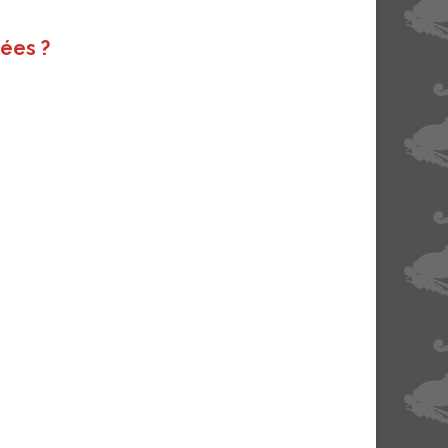
tées ?