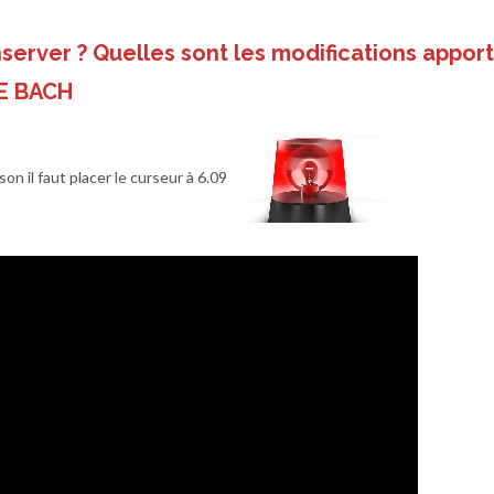
nserver
?
Quelles sont les modifications appor
E BACH
on il faut placer le curseur à 6.09