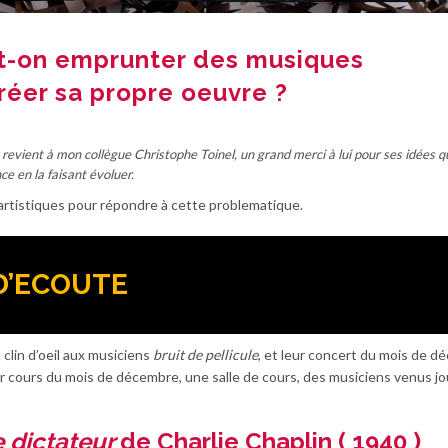
ut-on emprunter des musiques
réer sa propre oeuvre ?
revient à mon collègue Christophe Toinel, un grand merci à lui pour ses idées q
e en la faisant évoluer.
rtistiques pour répondre à cette problematique.
 D’ECOUTE
clin d’oeil aux musiciens
bruit de pellicule
, et leur concert du mois de 
ier cours du mois de décembre, une salle de cours, des musiciens venus jo
e dictateur
de Charlie Chaplin ( 1940 )