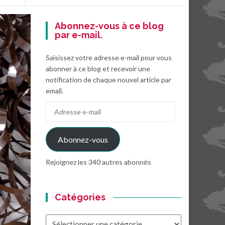
Abonnez-vous à ce blog
par e-mail.
Saisissez votre adresse e-mail pour vous
abonner à ce blog et recevoir une
notification de chaque nouvel article par
email.
Adresse
e-
mail
Abonnez-vous
Rejoignez les 340 autres abonnés
Catégories
Catégories