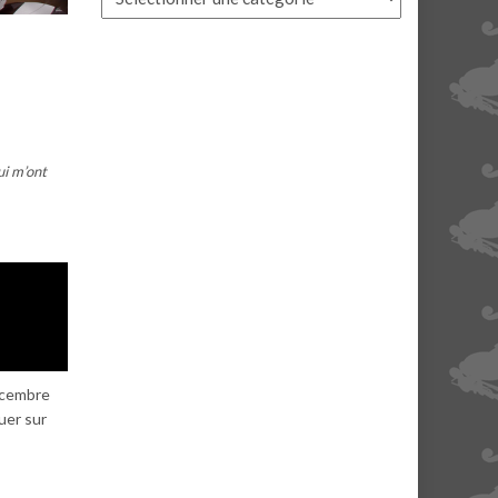
ui m’ont
décembre
uer sur