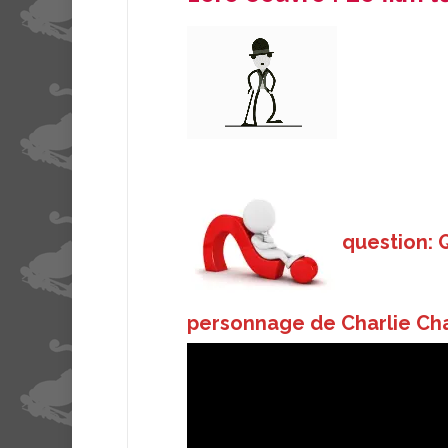
question: Q
personnage de Charlie Chap