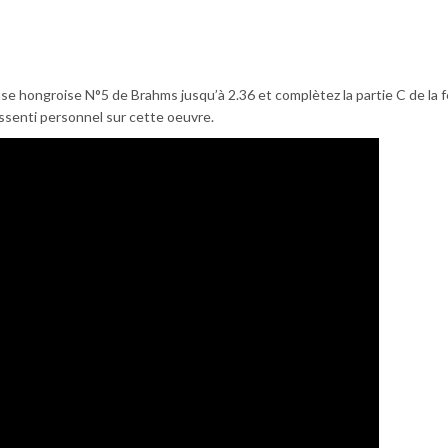
se hongroise N°5 de Brahms jusqu’à 2.36 et complètez la partie C de la f
ssenti personnel sur cette oeuvre.