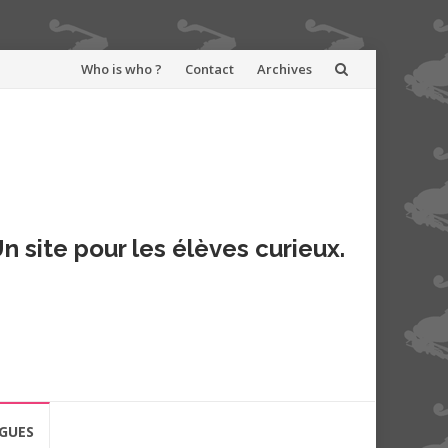
Aller
Who is who ?
Contact
Archives
au
contenu
n site pour les élèves curieux.
GUES