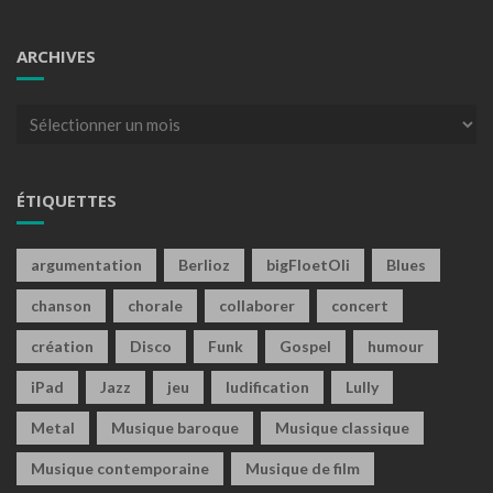
ARCHIVES
Archives
ÉTIQUETTES
argumentation
Berlioz
bigFloetOli
Blues
chanson
chorale
collaborer
concert
création
Disco
Funk
Gospel
humour
iPad
Jazz
jeu
ludification
Lully
Metal
Musique baroque
Musique classique
Musique contemporaine
Musique de film