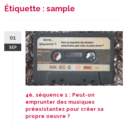
Étiquette :
sample
01
SEP
4è, séquence 1 : Peut-on
emprunter des musiques
préexistantes pour créer sa
propre oeuvre ?