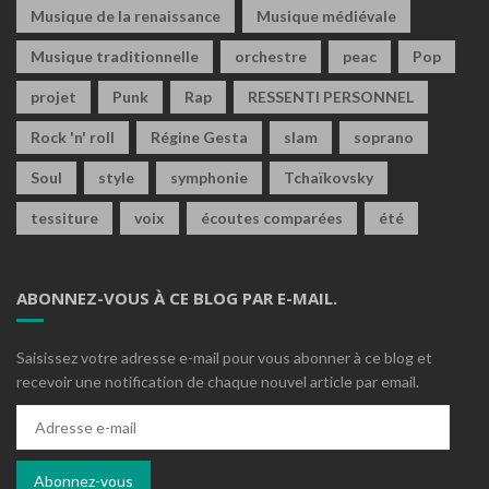
Musique de la renaissance
Musique médiévale
Musique traditionnelle
orchestre
peac
Pop
projet
Punk
Rap
RESSENTI PERSONNEL
Rock 'n' roll
Régine Gesta
slam
soprano
Soul
style
symphonie
Tchaïkovsky
tessiture
voix
écoutes comparées
été
ABONNEZ-VOUS À CE BLOG PAR E-MAIL.
Saisissez votre adresse e-mail pour vous abonner à ce blog et
recevoir une notification de chaque nouvel article par email.
Adresse
e-
mail
Abonnez-vous