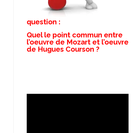
question :
Quel le point commun entre
l’oeuvre de Mozart et l’oeuvre
de Hugues Courson ?