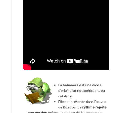
La habanera
est une danse
d’origine latino-américaine, ou
catalane.
Elle est présente dans l’œuvre
de Bizet par ce
rythme répété
aux cordes
créant une sorte de balancement.