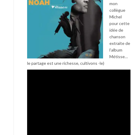
mon
collègue
Michel
pour cette
idée de
chanson
extraite de
l’album
Métisse…
le partage est une richesse, cultivons -le)