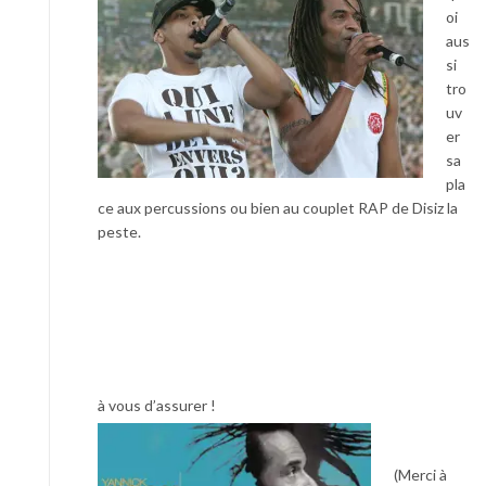
oi
aus
si
tro
uv
er
sa
pla
ce aux percussions ou bien au couplet RAP de Disiz la
peste.
à vous d’assurer !
(Merci à