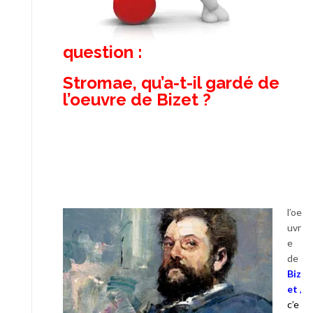
question :
Stromae, qu’a-t-il gardé de
l’oeuvre de Bizet ?
l’oe
uvr
e
de
Biz
et
,
c’e