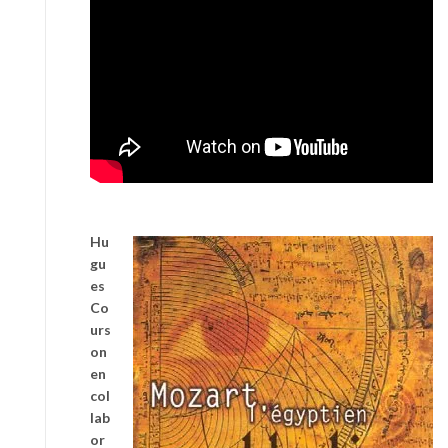
Hu
gu
es
Co
urs
on
en
col
lab
or