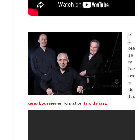
et
à
pré
se
nt
l’oe
uvr
e
de
J
a
c
ques Loussier
en formation
trio de jazz.