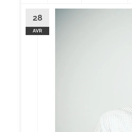
contenu
28
AVR