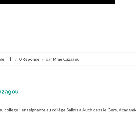
ale
/
0 Réponse
/
par
Mme Cazagou
azagou
au collège ! enseignante au collège Salinis à Auch dans le Gers, Académi