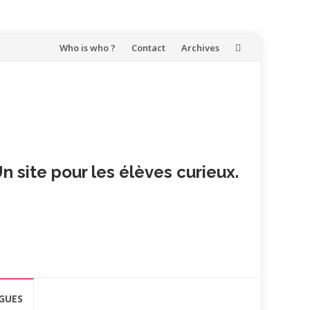
Aller
Who is who ?
Contact
Archives
au
contenu
n site pour les élèves curieux.
GUES