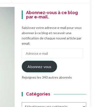
Abonnez-vous à ce blog
par e-mail.
Saisissez votre adresse e-mail pour vous
abonner à ce blog et recevoir une
notification de chaque nouvel article par
email.
Adresse
e-
mail
Abonnez-vous
Rejoignez les 340 autres abonnés
Catégories
Catégories