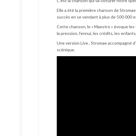
C’est la chanson qui va clôturer notre spec
Elle a été la première chanson de Stromae 
succès en se vendant à plus de 500 000 e
Cette chanson, le « Maestro » évoque les th
la pression, l’ennui, les crédits, les enfan
Une version Live , Stromae accompagné d’
scénique.