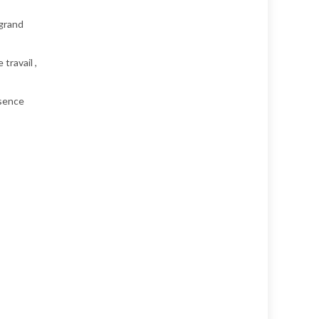
 grand
travail ,
ésence