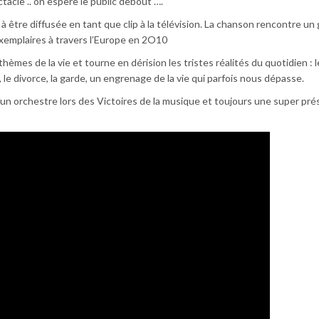
tacle .. on espère le public debout ….
à être diffusée en tant que clip à la télévision. La chanson rencontre un
xemplaires à travers l’Europe en 2O10
èmes de la vie et tourne en dérision les tristes réalités du quotidien : le 
ts, le divorce, la garde, un engrenage de la vie qui parfois nous dépasse.
un orchestre lors des Victoires de la musique et toujours une super pr