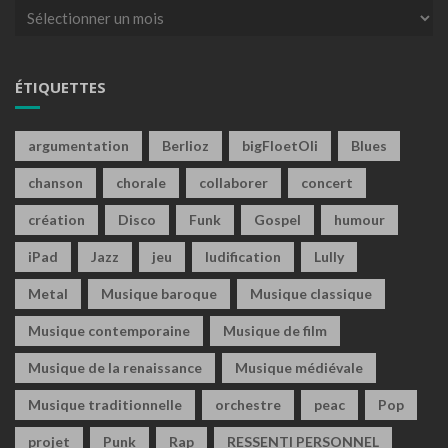
Archives
ÉTIQUETTES
argumentation
Berlioz
bigFloetOli
Blues
chanson
chorale
collaborer
concert
création
Disco
Funk
Gospel
humour
iPad
Jazz
jeu
ludification
Lully
Metal
Musique baroque
Musique classique
Musique contemporaine
Musique de film
Musique de la renaissance
Musique médiévale
Musique traditionnelle
orchestre
peac
Pop
projet
Punk
Rap
RESSENTI PERSONNEL