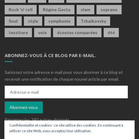
Rock 'n' roll
Régine Gesta
slam
soprano
Soul
style
symphonie
Tchaïkovsky
tessiture
voix
écoutes comparées
été
ABONNEZ-VOUS À CE BLOG PAR E-MAIL.
Saisissez votre adresse e-mail pour vous abonner à ce blog et
recevoir une notification de chaque nouvel article par email.
Adresse
e-
mail
Abonnez-vous
Rejoignez les 340 autres abonnés
Confidentialité et cookies : ce site utilise des cookies. En continuant à
utiliser ce site Web, vous acceptez leur utilisation.