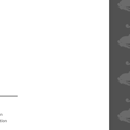
on
tion