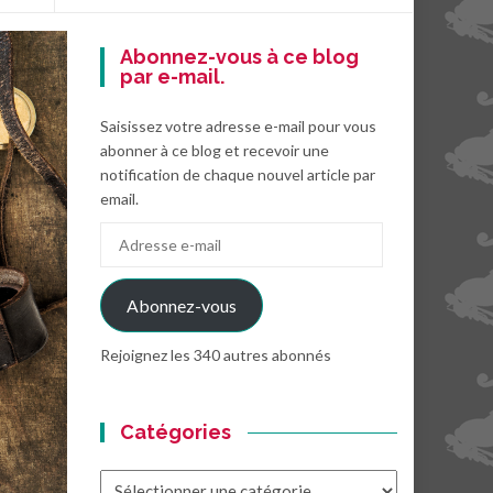
Abonnez-vous à ce blog
par e-mail.
Saisissez votre adresse e-mail pour vous
abonner à ce blog et recevoir une
notification de chaque nouvel article par
email.
Adresse
e-
mail
Abonnez-vous
Rejoignez les 340 autres abonnés
Catégories
Catégories