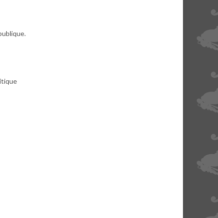
publique.
itique