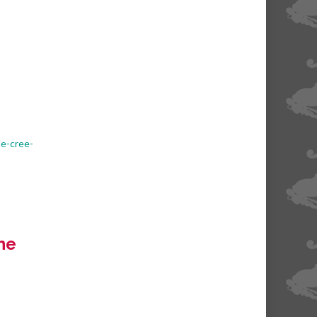
le-cree-
ne