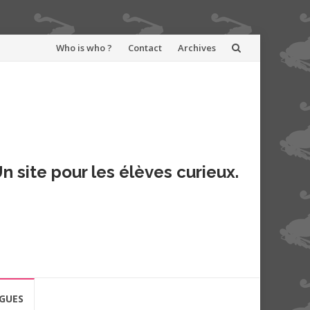
Aller
Who is who ?
Contact
Archives
au
contenu
n site pour les élèves curieux.
GUES