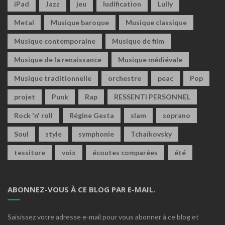
iPad
Jazz
jeu
ludification
Lully
Metal
Musique baroque
Musique classique
Musique contemporaine
Musique de film
Musique de la renaissance
Musique médiévale
Musique traditionnelle
orchestre
peac
Pop
projet
Punk
Rap
RESSENTI PERSONNEL
Rock 'n' roll
Régine Gesta
slam
soprano
Soul
style
symphonie
Tchaïkovsky
tessiture
voix
écoutes comparées
été
ABONNEZ-VOUS À CE BLOG PAR E-MAIL.
Saisissez votre adresse e-mail pour vous abonner à ce blog et