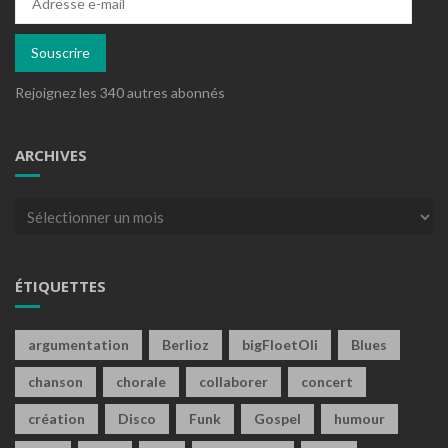
e-
mail
Souscrire
Rejoignez les 340 autres abonnés
ARCHIVES
Archives
ÉTIQUETTES
argumentation
Berlioz
bigFloetOli
Blues
chanson
chorale
collaborer
concert
création
Disco
Funk
Gospel
humour