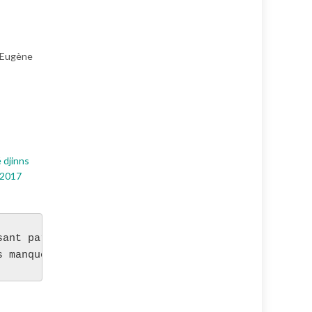
d’Eugène
 djinns
 2017
sant par là , c'est la première fois que je réalis
s manque de recul et c'est certainement à améliore