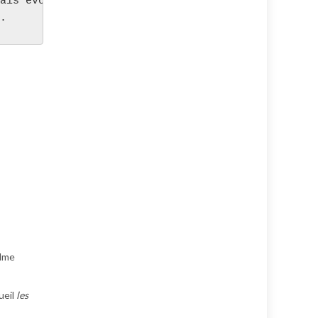
ais évoluera en fonction des improvisations des él
.
 Mme
ueil
les