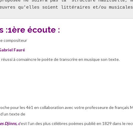
proposée ne suivra pas la  structure habituelle, m
euvres qu'elles soient littéraires et/ou musicales
 :
1ère écoute :
Le compositeur
Gabriel Fauré
a réussi à convaincre le poète de transcrire en musique son texte.
oche pour les 4è1 en collaboration avec votre professeure de français
 d’un texte de
les Djinns, c
‘est l’un des plus célèbres poèmes publié en 1829 dans le rec