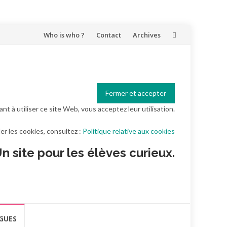
Aller
Who is who ?
Contact
Archives
au
contenu
ant à utiliser ce site Web, vous acceptez leur utilisation.
er les cookies, consultez :
Politique relative aux cookies
n site pour les élèves curieux.
GUES