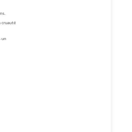
ns.
la cruauté
s un