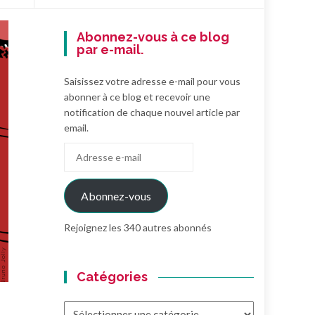
Abonnez-vous à ce blog
par e-mail.
Saisissez votre adresse e-mail pour vous
abonner à ce blog et recevoir une
notification de chaque nouvel article par
email.
Adresse
e-
mail
Abonnez-vous
Rejoignez les 340 autres abonnés
Catégories
Catégories