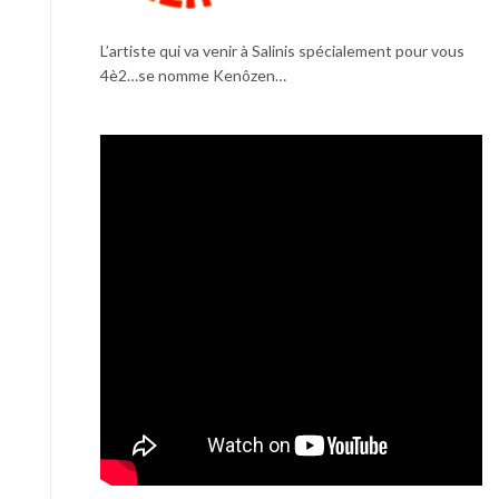
L’artiste qui va venir à Salinis spécialement pour vous
4è2…se nomme Kenôzen…