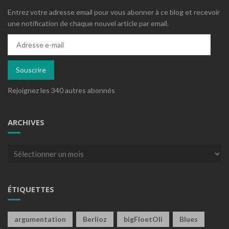
Entrez votre adresse email pour vous abonner à ce blog et recevoir
une notification de chaque nouvel article par email.
Adresse
e-
mail
Souscrire
Rejoignez les 340 autres abonnés
ARCHIVES
Archives
ÉTIQUETTES
argumentation
Berlioz
bigFloetOli
Blues