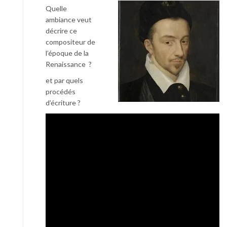
Quelle
ambiance veut
décrire ce
compositeur de
l’époque de la
Renaissance ?
et par quels
procédés
d’écriture ?