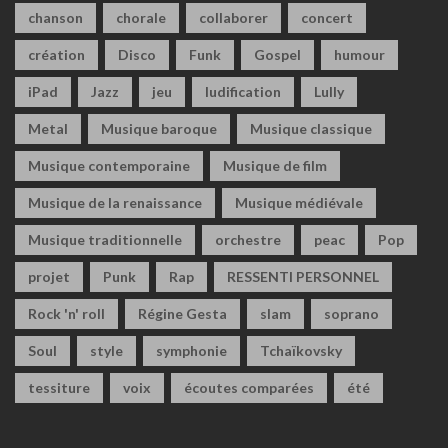
chanson
chorale
collaborer
concert
création
Disco
Funk
Gospel
humour
iPad
Jazz
jeu
ludification
Lully
Metal
Musique baroque
Musique classique
Musique contemporaine
Musique de film
Musique de la renaissance
Musique médiévale
Musique traditionnelle
orchestre
peac
Pop
projet
Punk
Rap
RESSENTI PERSONNEL
Rock 'n' roll
Régine Gesta
slam
soprano
Soul
style
symphonie
Tchaïkovsky
tessiture
voix
écoutes comparées
été