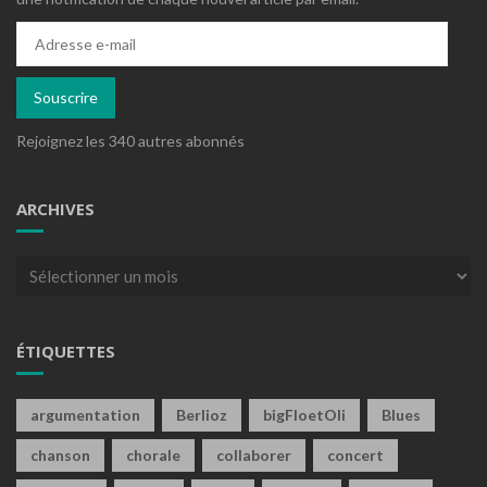
Adresse
e-
mail
Souscrire
Rejoignez les 340 autres abonnés
ARCHIVES
Archives
ÉTIQUETTES
argumentation
Berlioz
bigFloetOli
Blues
chanson
chorale
collaborer
concert