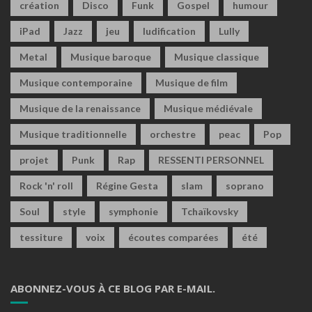
création
Disco
Funk
Gospel
humour
iPad
Jazz
jeu
ludification
Lully
Metal
Musique baroque
Musique classique
Musique contemporaine
Musique de film
Musique de la renaissance
Musique médiévale
Musique traditionnelle
orchestre
peac
Pop
projet
Punk
Rap
RESSENTI PERSONNEL
Rock 'n' roll
Régine Gesta
slam
soprano
Soul
style
symphonie
Tchaïkovsky
tessiture
voix
écoutes comparées
été
ABONNEZ-VOUS À CE BLOG PAR E-MAIL.