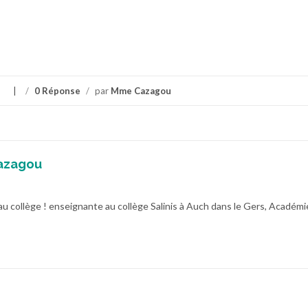
s
/
0 Réponse
/
par
Mme Cazagou
azagou
au collège ! enseignante au collège Salinis à Auch dans le Gers, Académi