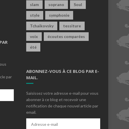
slam
soprano
Soul
style
symphonie
Tchaïkovsky
tessiture
voix
écoutes comparées
PAR
été
vous
ABONNEZ-VOUS À CE BLOG PAR E-
cle par
MAIL.
Saisissez votre adresse e-mail pour vous
abonner à ce blog et recevoir une
notification de chaque nouvel article par
email.
s
Adresse
e-