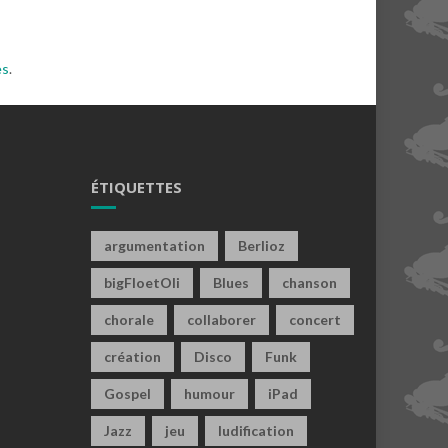
es
.
ÉTIQUETTES
argumentation
Berlioz
bigFloetOli
Blues
chanson
chorale
collaborer
concert
création
Disco
Funk
Gospel
humour
iPad
Jazz
jeu
ludification