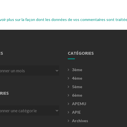
voir plus sur la façon dont les données de vos commentaires sont traité
ES
CATÉGORIES
3ème
4ème
5ème
RIES
6ème
APEMU
es
APIE
Archives