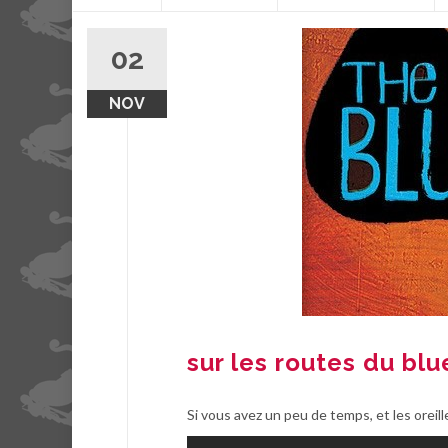
contenu
02
NOV
sur les routes du blu
Si vous avez un peu de temps, et les oreil