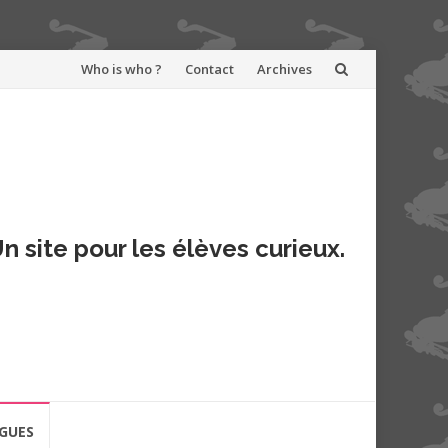
Aller
Who is who ?
Contact
Archives
au
contenu
n site pour les élèves curieux.
GUES