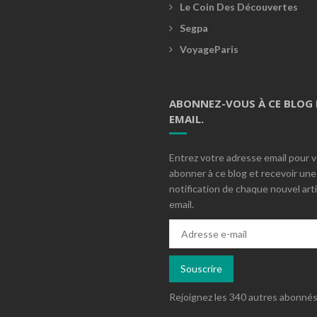
Le Coin Des Découvertes
Segpa
VoyageParis
ABONNEZ-VOUS À CE BLOG 
EMAIL.
Entrez votre adresse email pour 
abonner à ce blog et recevoir une
notification de chaque nouvel arti
email.
Adresse
e-
mail
Souscrire
Rejoignez les 340 autres abonné