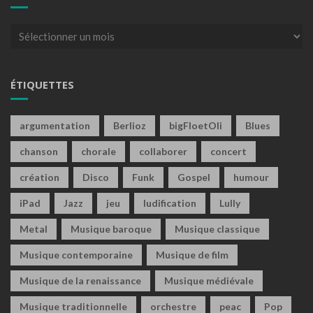
Archives
ÉTIQUETTES
argumentation
Berlioz
bigFloetOli
Blues
chanson
chorale
collaborer
concert
création
Disco
Funk
Gospel
humour
iPad
Jazz
jeu
ludification
Lully
Metal
Musique baroque
Musique classique
Musique contemporaine
Musique de film
Musique de la renaissance
Musique médiévale
Musique traditionnelle
orchestre
peac
Pop