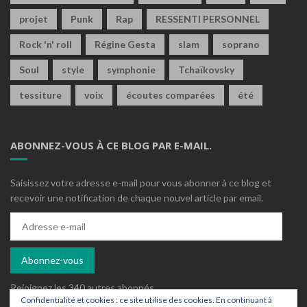
projet
Punk
Rap
RESSENTI PERSONNEL
Rock 'n' roll
Régine Gesta
slam
soprano
Soul
style
symphonie
Tchaïkovsky
tessiture
voix
écoutes comparées
été
ABONNEZ-VOUS À CE BLOG PAR E-MAIL.
Saisissez votre adresse e-mail pour vous abonner à ce blog et
recevoir une notification de chaque nouvel article par email.
Adresse
e-
mail
Abonnez-vous
Rejoignez les 340 autres abonnés
Confidentialité et cookies : ce site utilise des cookies. En continuant à