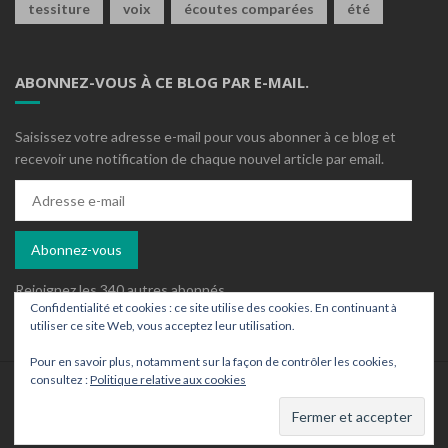
tessiture
voix
écoutes comparées
été
ABONNEZ-VOUS À CE BLOG PAR E-MAIL.
Saisissez votre adresse e-mail pour vous abonner à ce blog et
recevoir une notification de chaque nouvel article par email.
Adresse
e-
mail
Abonnez-vous
Rejoignez les 340 autres abonnés
Confidentialité et cookies : ce site utilise des cookies. En continuant à
utiliser ce site Web, vous acceptez leur utilisation.
Pour en savoir plus, notamment sur la façon de contrôler les cookies,
consultez :
Politique relative aux cookies
Who is who ?
Contact
Archives
Un wordpress ajusté par
Sylaz