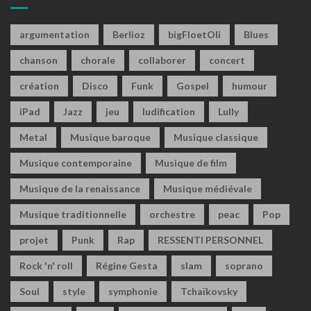
argumentation
Berlioz
bigFloetOli
Blues
chanson
chorale
collaborer
concert
création
Disco
Funk
Gospel
humour
iPad
Jazz
jeu
ludification
Lully
Metal
Musique baroque
Musique classique
Musique contemporaine
Musique de film
Musique de la renaissance
Musique médiévale
Musique traditionnelle
orchestre
peac
Pop
projet
Punk
Rap
RESSENTI PERSONNEL
Rock 'n' roll
Régine Gesta
slam
soprano
Soul
style
symphonie
Tchaïkovsky