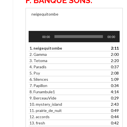
F. BANQUE SONS:
neigequitombe
Lecteur
00:00
00:00
audio
1.
neigequitombe
2:11
2.
Gamma
2:00
3.
Tetoma
2:20
4.
Paradis
0:37
5.
Psy
2:08
6.
Silences
1:09
7.
Papillon
0:34
8.
Funambule1
4:14
9.
BerceauVide
0:29
10.
mystery_island
2:43
11.
prairie_de_nuit
0:49
12.
accords
0:44
13.
fresh
0:42