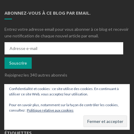
ABONNEZ-VOUS À CE BLOG PAR EMAIL.
Entrez votre adresse email pour vous abonner à ce blog et recevoir
une notification de chaque nouvel article par email.
Adresse
e-
mail
Souscrire
Rejoignez les 340 autres abonnés
Confidentialité et cookies : ce site utilise des cookies. En continuant à
ARCHIVES
utiliser ce site Web, vous acceptez leur utilisation.
Pour en savoir plus, notamment sur la façon de contrôler les cookies,
Archives
consultez :
Politique relative aux cookies
ÉTIQUETTES