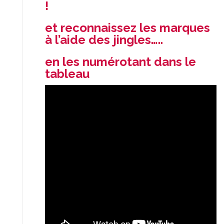
!
et reconnaissez les marques
à l’aide des jingles…..
en les numérotant dans le
tableau