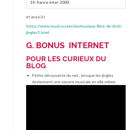
14.
france-inter-2000
et aussi ici
https://www.musicscreen.be/musique-libre-de-droit-
jingles1.html
G. BONUS INTERNET
POUR LES CURIEUX DU
BLOG
Petite découverte du net…lorsque les jingles
deviennent une oeuvre musicale en elle même .