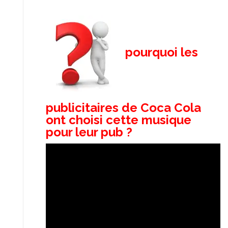
pourquoi les
publicitaires de Coca Cola
ont choisi cette musique
pour leur pub ?