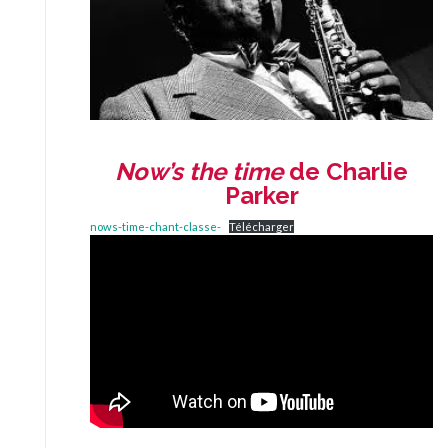
Now’s the time
de
Charlie
Parker
nows-time-chant-classe-
Télécharger