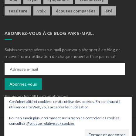
tessiture
voix
écoutes comparées
été
ABONNEZ-VOUS À CE BLOG PAR E-MAIL.
Saisissez votre adresse e-mail pour vous abonner à ce blog et
recevoir une notification de chaque nouvel article par email.
Adresse
e-
mail
Abonnez-vous
Rejoignez les 340 autres abonnés
Confidentialité et cookies : ce site utilise des cookies. En continuant à
utiliser ce site Web, vous acceptez leur utilisation.
Pour en savoir plus, notamment sur la façon de contrôler les cookies,
consultez :
Politique relative aux cookies
Who is who ?
Contact
Archives