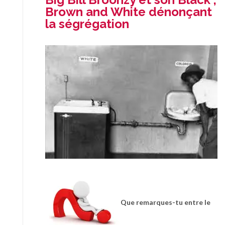
Brown and White dénonçant
la ségrégation
Que remarques-tu entre le