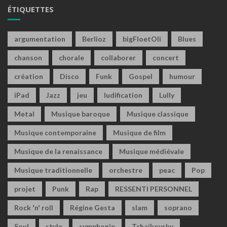
ÉTIQUETTES
argumentation
Berlioz
bigFloetOli
Blues
chanson
chorale
collaborer
concert
création
Disco
Funk
Gospel
humour
iPad
Jazz
jeu
ludification
Lully
Metal
Musique baroque
Musique classique
Musique contemporaine
Musique de film
Musique de la renaissance
Musique médiévale
Musique traditionnelle
orchestre
peac
Pop
projet
Punk
Rap
RESSENTI PERSONNEL
Rock 'n' roll
Régine Gesta
slam
soprano
Soul
style
symphonie
Tchaïkovsky