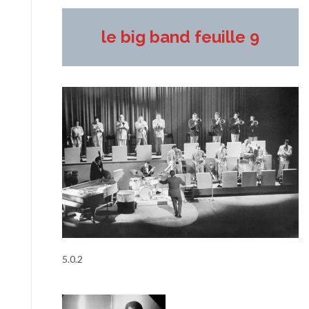
le big band feuille 9
5.0.2