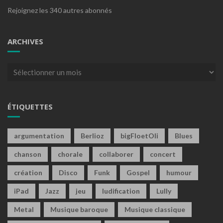
Rejoignez les 340 autres abonnés
ARCHIVES
Archives
ÉTIQUETTES
argumentation
Berlioz
bigFloetOli
Blues
chanson
chorale
collaborer
concert
création
Disco
Funk
Gospel
humour
iPad
Jazz
jeu
ludification
Lully
Metal
Musique baroque
Musique classique