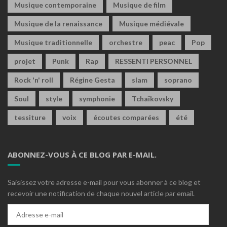
Musique contemporaine
Musique de film
Musique de la renaissance
Musique médiévale
Musique traditionnelle
orchestre
peac
Pop
projet
Punk
Rap
RESSENTI PERSONNEL
Rock 'n' roll
Régine Gesta
slam
soprano
Soul
style
symphonie
Tchaïkovsky
tessiture
voix
écoutes comparées
été
ABONNEZ-VOUS À CE BLOG PAR E-MAIL.
Saisissez votre adresse e-mail pour vous abonner à ce blog et
recevoir une notification de chaque nouvel article par email.
Adresse
e-