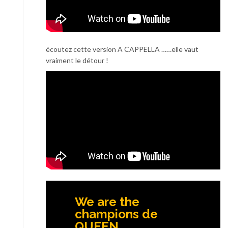
écoutez cette version A CAPPELLA ……elle vaut
vraiment le détour !
We are the
champions de
QUEEN