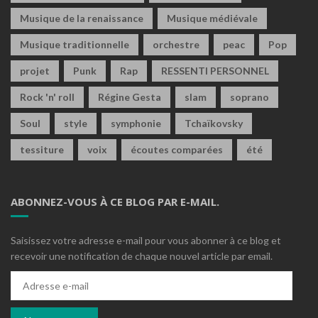
Musique de la renaissance
Musique médiévale
Musique traditionnelle
orchestre
peac
Pop
projet
Punk
Rap
RESSENTI PERSONNEL
Rock 'n' roll
Régine Gesta
slam
soprano
Soul
style
symphonie
Tchaïkovsky
tessiture
voix
écoutes comparées
été
ABONNEZ-VOUS À CE BLOG PAR E-MAIL.
Saisissez votre adresse e-mail pour vous abonner à ce blog et
recevoir une notification de chaque nouvel article par email.
Adresse
e-
mail