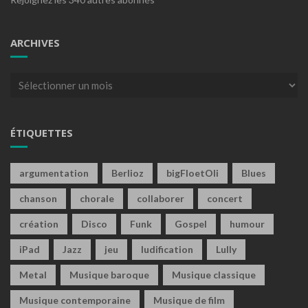
ARCHIVES
Archives
ÉTIQUETTES
argumentation
Berlioz
bigFloetOli
Blues
chanson
chorale
collaborer
concert
création
Disco
Funk
Gospel
humour
iPad
Jazz
jeu
ludification
Lully
Metal
Musique baroque
Musique classique
Musique contemporaine
Musique de film