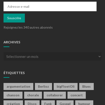
Adresse
e-
mail
Souscrire
Rejoignez les 340 autres abonnés
ARCHIVES
Archives
ÉTIQUETTES
argumentation
Berlioz
bigFloetOli
Blues
chanson
chorale
collaborer
concert
création
Disco
Funk
Gospel
humour