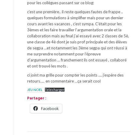
pour les collègues passant sur ce blog:
c’est une première.. il reste quelques fautes de frappe ..
quelques formulations à simplifier mais pour un dernier
cours avant les vacances , c’est sympa. C’était pour les
3èmes et les faire travailler l’argumentation orale et la
collaboration mais au final j’ai essayé avec 2 classes de 5è,
une classe de 4è dont je suis prof principale et des élèves
de segpa …et notamment les 3ème segpa qui ont réussi à
me surprendre notamment pour l’épreuve
d’argumentation … franchement ils ont essayé , collaboré
et ont trouvé les mots .
ci joint ma grille pour compter les points …. j’espère des
retours….. en commentaire …ça serait cool
JEU NOEL
Télécharger
Partager :
Facebook