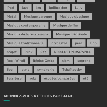
iPad
Jazz
jeu
ludification
Lully
Metal
Musique baroque
Musique classique
Musique contemporaine
Musique de film
Musique de la renaissance
Musique médiévale
Musique traditionnelle
orchestre
peac
Pop
projet
Punk
Rap
RESSENTI PERSONNEL
Rock 'n' roll
Régine Gesta
slam
soprano
Soul
style
symphonie
Tchaïkovsky
tessiture
voix
écoutes comparées
été
ABONNEZ-VOUS À CE BLOG PAR E-MAIL.