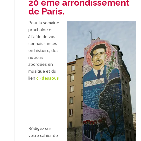
20 ème arrondissement
de Paris.
Pour la semaine
prochaine et
à l’aide de vos
connaissances
en histoire, des
notions
abordées en
musique et du
lien
ci-dessous
Rédigez sur
votre cahier de