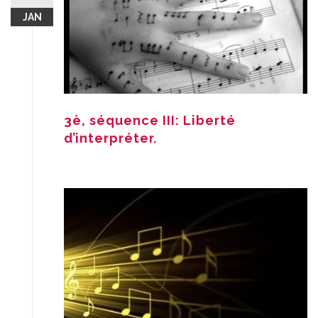
JAN
3è, séquence III: Liberté
d’interpréter.