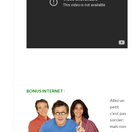
BONUS INTERNET
:
Allez un
petit
c’est pas
sorcier:
mais non