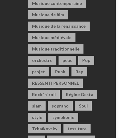
Musique contemporaine
Musique de film
Musique de la renaissance
Musique médiévale
Musique traditionnelle
orchestre
peac
Pop
projet
Punk
Rap
RESSENTI PERSONNEL
Rock 'n' roll
Régine Gesta
slam
soprano
Soul
style
symphonie
Tchaïkovsky
tessiture