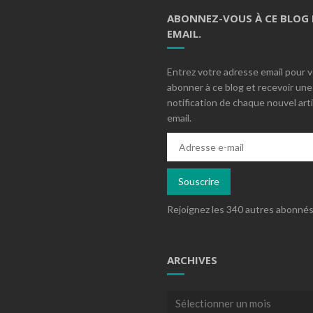
ABONNEZ-VOUS À CE BLOG 
EMAIL.
Entrez votre adresse email pour 
abonner à ce blog et recevoir une
notification de chaque nouvel arti
email.
Adresse
e-
mail
Souscrire
Rejoignez les 340 autres abonné
ARCHIVES
Archives