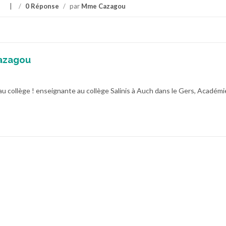
s
/
0 Réponse
/
par
Mme Cazagou
azagou
au collège ! enseignante au collège Salinis à Auch dans le Gers, Académi