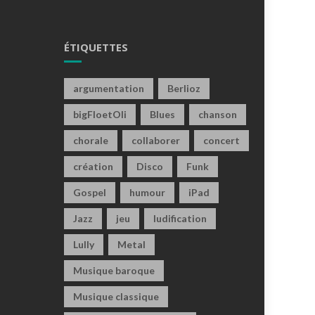
ÉTIQUETTES
argumentation
Berlioz
bigFloetOli
Blues
chanson
chorale
collaborer
concert
création
Disco
Funk
Gospel
humour
iPad
Jazz
jeu
ludification
Lully
Metal
Musique baroque
Musique classique