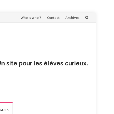
Aller
Who is who ?
Contact
Archives
au
contenu
n site pour les élèves curieux.
GUES