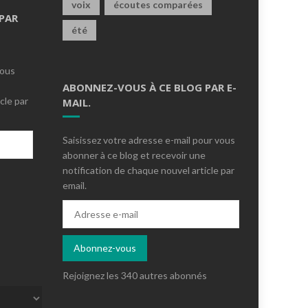
voix
écoutes comparées
PAR
été
vous
ABONNEZ-VOUS À CE BLOG PAR E-
cle par
MAIL.
Saisissez votre adresse e-mail pour vous
abonner à ce blog et recevoir une
notification de chaque nouvel article par
email.
s
Adresse
e-
mail
Abonnez-vous
Rejoignez les 340 autres abonnés