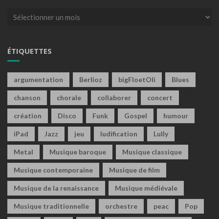
Archives
ÉTIQUETTES
argumentation
Berlioz
bigFloetOli
Blues
chanson
chorale
collaborer
concert
création
Disco
Funk
Gospel
humour
iPad
Jazz
jeu
ludification
Lully
Metal
Musique baroque
Musique classique
Musique contemporaine
Musique de film
Musique de la renaissance
Musique médiévale
Musique traditionnelle
orchestre
peac
Pop