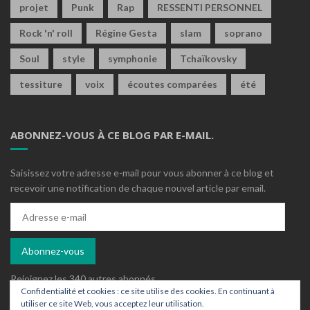
projet
Punk
Rap
RESSENTI PERSONNEL
Rock 'n' roll
Régine Gesta
slam
soprano
Soul
style
symphonie
Tchaïkovsky
tessiture
voix
écoutes comparées
été
ABONNEZ-VOUS À CE BLOG PAR E-MAIL.
Saisissez votre adresse e-mail pour vous abonner à ce blog et
recevoir une notification de chaque nouvel article par email.
Adresse
e-
mail
Abonnez-vous
Rejoignez les 340 autres abonnés
Confidentialité et cookies : ce site utilise des cookies. En continuant à
utiliser ce site Web, vous acceptez leur utilisation.