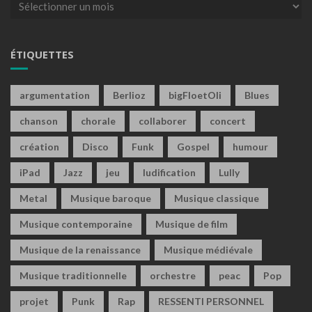
Archives
ÉTIQUETTES
argumentation
Berlioz
bigFloetOli
Blues
chanson
chorale
collaborer
concert
création
Disco
Funk
Gospel
humour
iPad
Jazz
jeu
ludification
Lully
Metal
Musique baroque
Musique classique
Musique contemporaine
Musique de film
Musique de la renaissance
Musique médiévale
Musique traditionnelle
orchestre
peac
Pop
projet
Punk
Rap
RESSENTI PERSONNEL