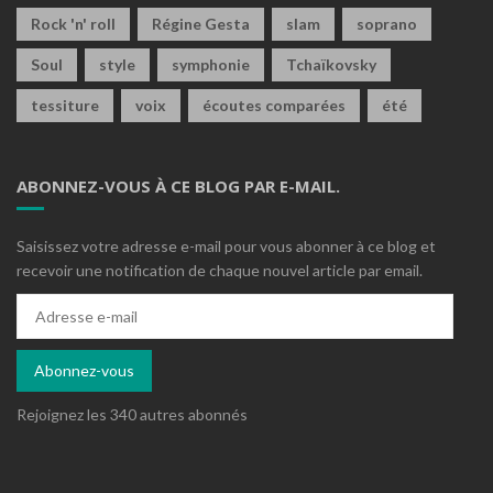
Rock 'n' roll
Régine Gesta
slam
soprano
Soul
style
symphonie
Tchaïkovsky
tessiture
voix
écoutes comparées
été
ABONNEZ-VOUS À CE BLOG PAR E-MAIL.
Saisissez votre adresse e-mail pour vous abonner à ce blog et
recevoir une notification de chaque nouvel article par email.
Adresse
e-
mail
Abonnez-vous
Rejoignez les 340 autres abonnés