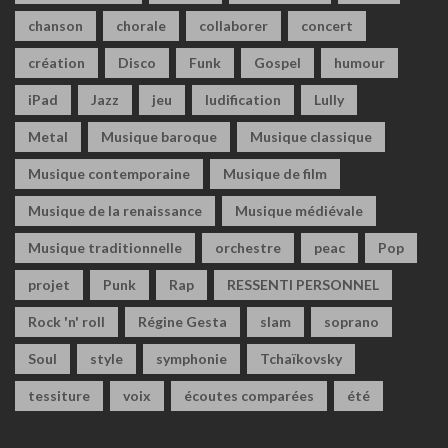
chanson
chorale
collaborer
concert
création
Disco
Funk
Gospel
humour
iPad
Jazz
jeu
ludification
Lully
Metal
Musique baroque
Musique classique
Musique contemporaine
Musique de film
Musique de la renaissance
Musique médiévale
Musique traditionnelle
orchestre
peac
Pop
projet
Punk
Rap
RESSENTI PERSONNEL
Rock 'n' roll
Régine Gesta
slam
soprano
Soul
style
symphonie
Tchaïkovsky
tessiture
voix
écoutes comparées
été