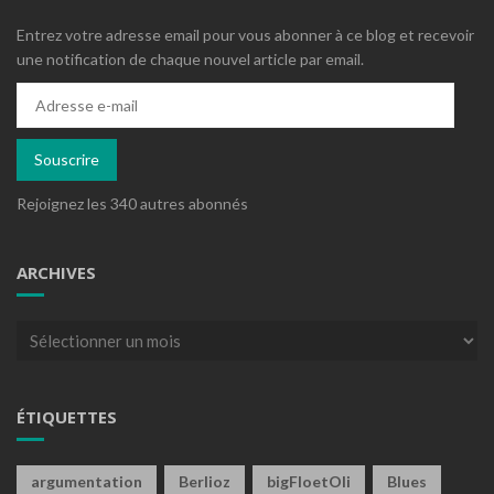
Entrez votre adresse email pour vous abonner à ce blog et recevoir
une notification de chaque nouvel article par email.
Adresse
e-
mail
Souscrire
Rejoignez les 340 autres abonnés
ARCHIVES
Archives
ÉTIQUETTES
argumentation
Berlioz
bigFloetOli
Blues