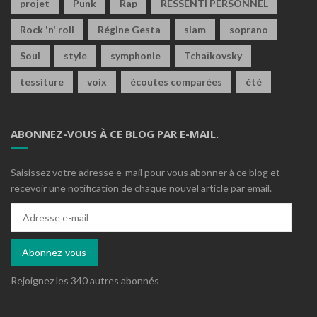
projet
Punk
Rap
RESSENTI PERSONNEL
Rock 'n' roll
Régine Gesta
slam
soprano
Soul
style
symphonie
Tchaïkovsky
tessiture
voix
écoutes comparées
été
ABONNEZ-VOUS À CE BLOG PAR E-MAIL.
Saisissez votre adresse e-mail pour vous abonner à ce blog et
recevoir une notification de chaque nouvel article par email.
Adresse
e-
mail
Abonnez-vous
Rejoignez les 340 autres abonnés