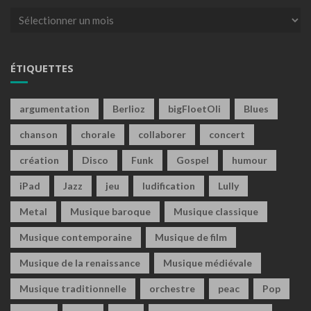
Archives
ÉTIQUETTES
argumentation
Berlioz
bigFloetOli
Blues
chanson
chorale
collaborer
concert
création
Disco
Funk
Gospel
humour
iPad
Jazz
jeu
ludification
Lully
Metal
Musique baroque
Musique classique
Musique contemporaine
Musique de film
Musique de la renaissance
Musique médiévale
Musique traditionnelle
orchestre
peac
Pop