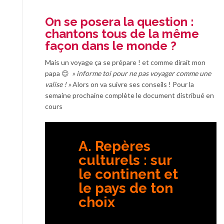
On se posera la question :
chantons tous de la même
façon dans le monde ?
Mais un voyage ça se prépare ! et comme dirait mon
papa 😊
» informe toi pour ne pas voyager comme une
valise ! »
Alors on va suivre ses conseils ! Pour la
semaine prochaine complète le document distribué en
cours
A. Repères
culturels : sur
le continent et
le pays de ton
choix