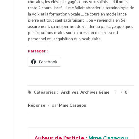
chorales, les élèves engagés dans Vox salinis .. et il nous
reste 2 cours.. bref .. il me fallait aborder la terminologie de
la voix et la formation vocale … ce cours en mode lance
pierre est tout sauf satisfaisant ….on y reviendra en 5è
assurément. ça me permet de valider au passage quelques
participations orales sur l’expression d’un ressenti
personnel et l’acquisition du vocabulaire
Partager :
Facebook
Catégories :
Archives
,
Archives 6ème
/
0
Réponse
/
par
Mme Cazagou
Auteur de l’article :
Mme Cazagou