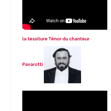
la tessiture Ténor du chanteur
Pavarotti