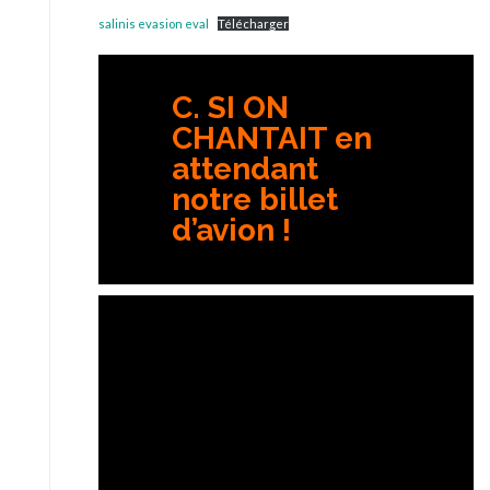
salinis evasion eval
Télécharger
C. SI ON
CHANTAIT en
attendant
notre billet
d’avion !