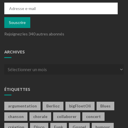
Adresse
e-
mail
Souscrire
Rejoignez les 340 autres abonnés
ARCHIVES
Archives
ÉTIQUETTES
argumentation
Berlioz
bigFloetOli
Blues
chanson
chorale
collaborer
concert
création
Disco
Funk
Gospel
humour