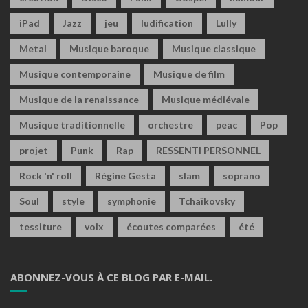
iPad
Jazz
jeu
ludification
Lully
Metal
Musique baroque
Musique classique
Musique contemporaine
Musique de film
Musique de la renaissance
Musique médiévale
Musique traditionnelle
orchestre
peac
Pop
projet
Punk
Rap
RESSENTI PERSONNEL
Rock 'n' roll
Régine Gesta
slam
soprano
Soul
style
symphonie
Tchaïkovsky
tessiture
voix
écoutes comparées
été
ABONNEZ-VOUS À CE BLOG PAR E-MAIL.