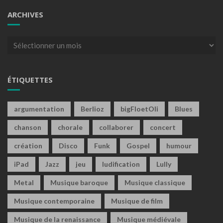
ARCHIVES
Archives
ÉTIQUETTES
argumentation
Berlioz
bigFloetOli
Blues
chanson
chorale
collaborer
concert
création
Disco
Funk
Gospel
humour
iPad
Jazz
jeu
ludification
Lully
Metal
Musique baroque
Musique classique
Musique contemporaine
Musique de film
Musique de la renaissance
Musique médiévale