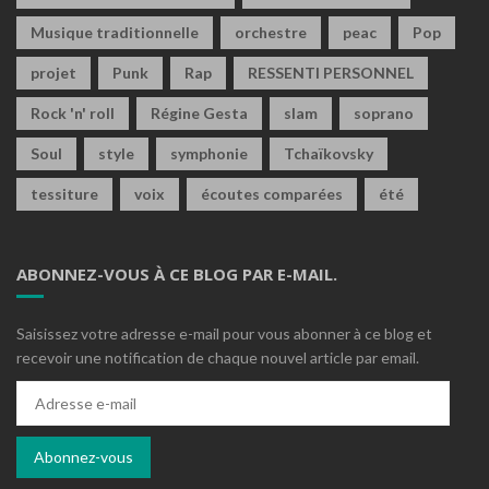
Musique traditionnelle
orchestre
peac
Pop
projet
Punk
Rap
RESSENTI PERSONNEL
Rock 'n' roll
Régine Gesta
slam
soprano
Soul
style
symphonie
Tchaïkovsky
tessiture
voix
écoutes comparées
été
ABONNEZ-VOUS À CE BLOG PAR E-MAIL.
Saisissez votre adresse e-mail pour vous abonner à ce blog et
recevoir une notification de chaque nouvel article par email.
Adresse
e-
mail
Abonnez-vous