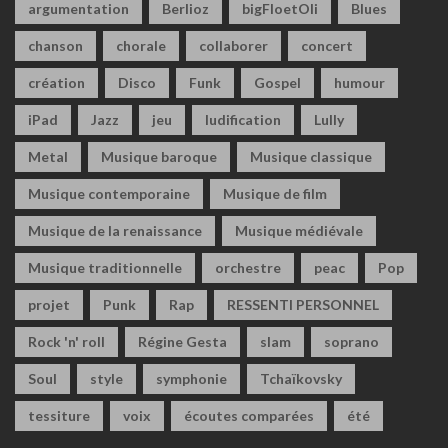
argumentation
Berlioz
bigFloetOli
Blues
chanson
chorale
collaborer
concert
création
Disco
Funk
Gospel
humour
iPad
Jazz
jeu
ludification
Lully
Metal
Musique baroque
Musique classique
Musique contemporaine
Musique de film
Musique de la renaissance
Musique médiévale
Musique traditionnelle
orchestre
peac
Pop
projet
Punk
Rap
RESSENTI PERSONNEL
Rock 'n' roll
Régine Gesta
slam
soprano
Soul
style
symphonie
Tchaïkovsky
tessiture
voix
écoutes comparées
été