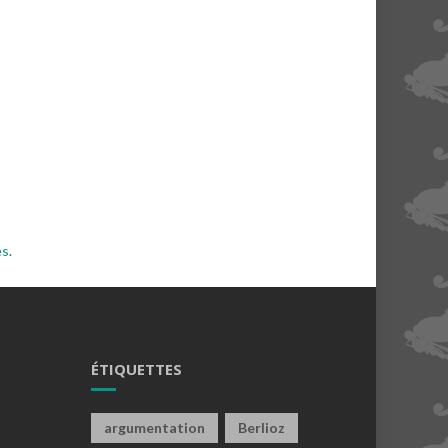
es
.
ÉTIQUETTES
argumentation
Berlioz