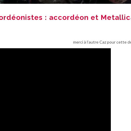
rdéonistes : accordéon et Metallic
merci à l’autre Caz pour cette 