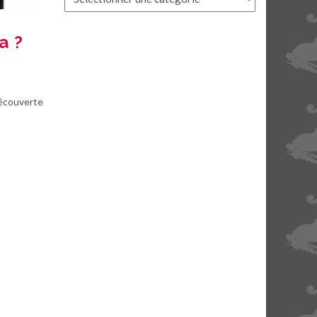
a ?
découverte