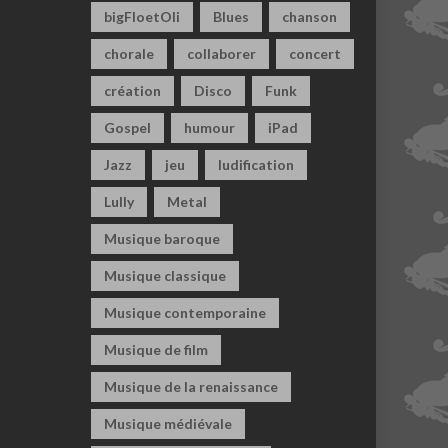
bigFloetOli
Blues
chanson
chorale
collaborer
concert
création
Disco
Funk
Gospel
humour
iPad
Jazz
jeu
ludification
Lully
Metal
Musique baroque
Musique classique
Musique contemporaine
Musique de film
Musique de la renaissance
Musique médiévale