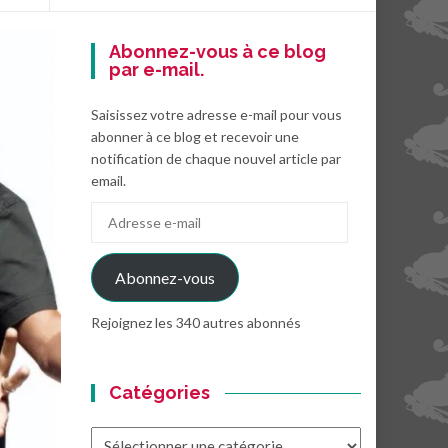
Abonnez-vous à ce blog
par e-mail.
Saisissez votre adresse e-mail pour vous
abonner à ce blog et recevoir une
notification de chaque nouvel article par
email.
Adresse
e-
mail
Abonnez-vous
Rejoignez les 340 autres abonnés
Catégories
Catégories