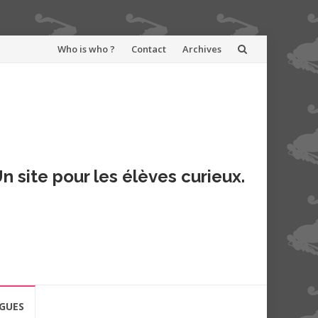
Aller
Who is who ?
Contact
Archives
au
contenu
n site pour les élèves curieux.
GUES