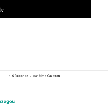
s
/
0 Réponse
/
par
Mme Cazagou
azagou