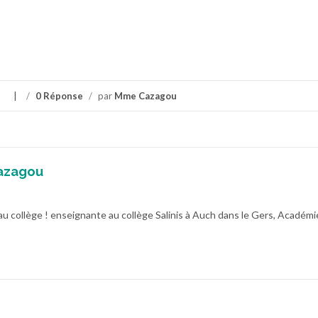
s
/
0 Réponse
/
par
Mme Cazagou
azagou
au collège ! enseignante au collège Salinis à Auch dans le Gers, Académi