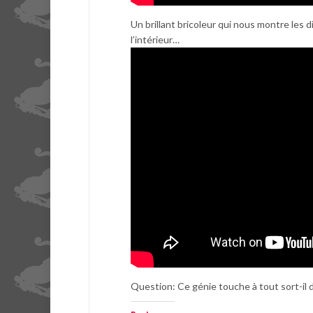
Un brillant bricoleur qui nous montre les 
l’intérieur…
Question: Ce génie touche à tout sort-il