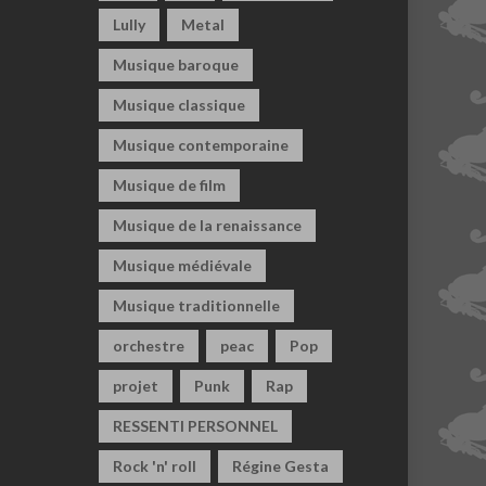
Lully
Metal
Musique baroque
Musique classique
Musique contemporaine
Musique de film
Musique de la renaissance
Musique médiévale
Musique traditionnelle
orchestre
peac
Pop
projet
Punk
Rap
RESSENTI PERSONNEL
Rock 'n' roll
Régine Gesta