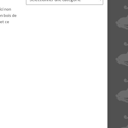
ici non
en bois de
 et ce