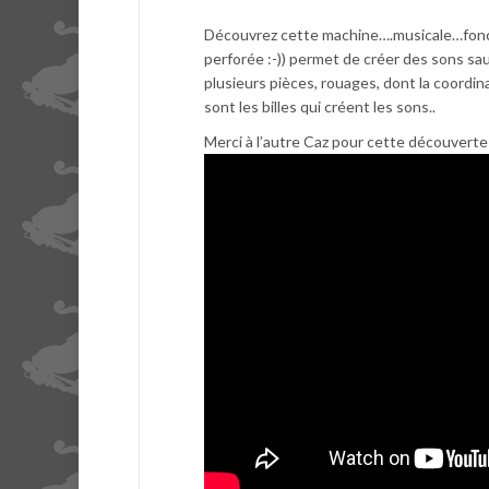
Découvrez cette machine….musicale…fonctio
perforée :-)) permet de créer des sons sau
plusieurs pièces, rouages, dont la coordina
sont les billes qui créent les sons..
Merci à l’autre Caz pour cette découverte