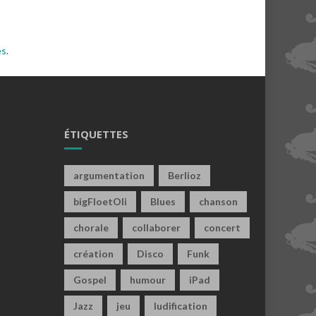
es
.
ÉTIQUETTES
argumentation
Berlioz
bigFloetOli
Blues
chanson
chorale
collaborer
concert
création
Disco
Funk
Gospel
humour
iPad
Jazz
jeu
ludification