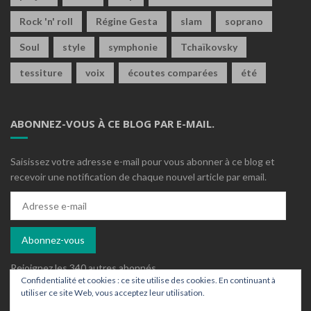
Rock 'n' roll
Régine Gesta
slam
soprano
Soul
style
symphonie
Tchaïkovsky
tessiture
voix
écoutes comparées
été
ABONNEZ-VOUS À CE BLOG PAR E-MAIL.
Saisissez votre adresse e-mail pour vous abonner à ce blog et
recevoir une notification de chaque nouvel article par email.
Adresse
e-
mail
Abonnez-vous
Rejoignez les 340 autres abonnés
Confidentialité et cookies : ce site utilise des cookies. En continuant à
utiliser ce site Web, vous acceptez leur utilisation.