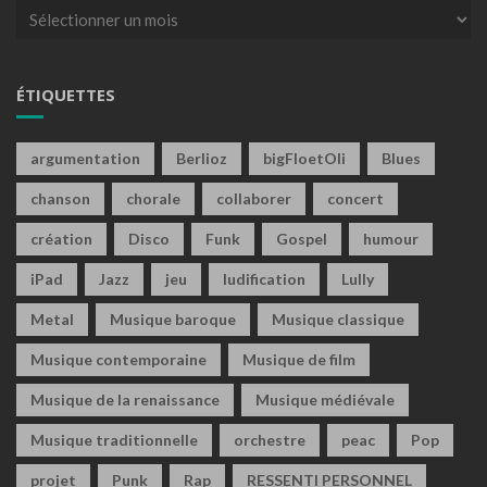
Archives
ÉTIQUETTES
argumentation
Berlioz
bigFloetOli
Blues
chanson
chorale
collaborer
concert
création
Disco
Funk
Gospel
humour
iPad
Jazz
jeu
ludification
Lully
Metal
Musique baroque
Musique classique
Musique contemporaine
Musique de film
Musique de la renaissance
Musique médiévale
Musique traditionnelle
orchestre
peac
Pop
projet
Punk
Rap
RESSENTI PERSONNEL