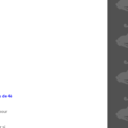
s de 4è
pour
 si