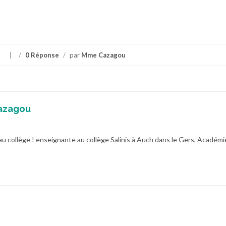
s
/
0 Réponse
/
par
Mme Cazagou
azagou
au collège ! enseignante au collège Salinis à Auch dans le Gers, Académi