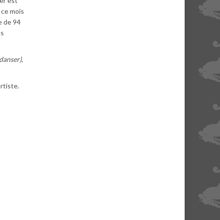
er est
 ce mois
ge de 94
es
 danser)
,
rtiste.