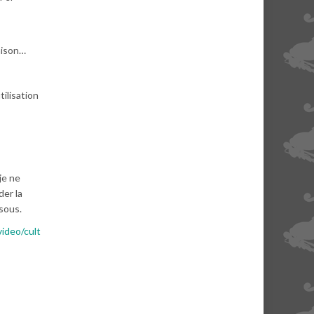
aison…
tilisation
je ne
der la
ssous.
ideo/cult