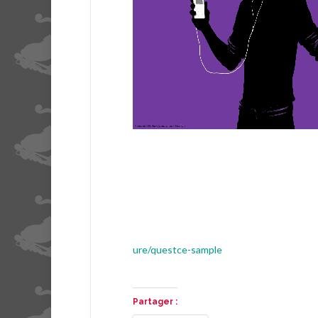
ure/questce-sample
Partager :