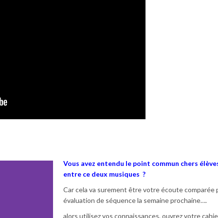
Vous avez entendu le point commun chers élève
entre ce deux musiques ?
Car cela va surement être votre écoute comparée 
évaluation de séquence la semaine prochaine….
alors utilisez vos connaissances, ouvrez votre cahier