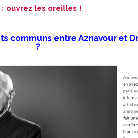
: ouvrez les oreilles !
ints communs entre Aznavour et
D
?
Aznavo
en ave
parlé a
informa
artiste 
arménie
fait un
carrièr
France 