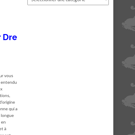
r Dre
ur vous
z entendu
ux
tions,
d’origine
nne qui a
e longue
e en
et à