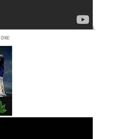
L
r DRE