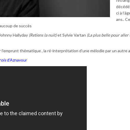
l’étrang
décédé
ci à l’â
ans.. C
eaucoup de succès
 Johnny Hallyday
(Retiens la nuit)
et Sylvie Vartan
(La plus belle pour aller
r l’emprunt thématique , la ré-interprétation d’une mélodie par un autre a
rois
d’Aznavour