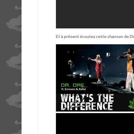
Et à présent écoutez cette chanson de D