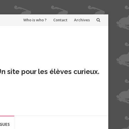
Aller
Who is who ?
Contact
Archives
au
contenu
n site pour les élèves curieux.
GUES