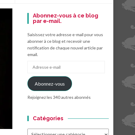
Abonnez-vous à ce blog
par e-mail.
Saisissez votre adresse e-mail pour vous
abonner à ce blog et recevoir une
notification de chaque nouvel article par
email.
Adresse
e-
mail
Abonnez-vous
Rejoignez les 340 autres abonnés
Catégories
Catégories