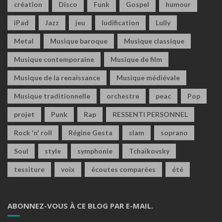
création
Disco
Funk
Gospel
humour
iPad
Jazz
jeu
ludification
Lully
Metal
Musique baroque
Musique classique
Musique contemporaine
Musique de film
Musique de la renaissance
Musique médiévale
Musique traditionnelle
orchestre
peac
Pop
projet
Punk
Rap
RESSENTI PERSONNEL
Rock 'n' roll
Régine Gesta
slam
soprano
Soul
style
symphonie
Tchaïkovsky
tessiture
voix
écoutes comparées
été
ABONNEZ-VOUS À CE BLOG PAR E-MAIL.