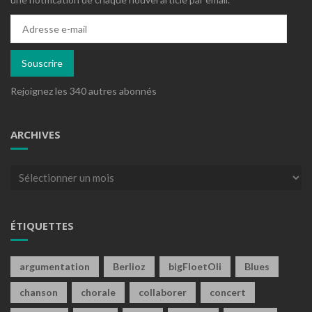
Adresse
e-
mail
Souscrire
Rejoignez les 340 autres abonnés
ARCHIVES
Archives
ÉTIQUETTES
argumentation
Berlioz
bigFloetOli
Blues
chanson
chorale
collaborer
concert