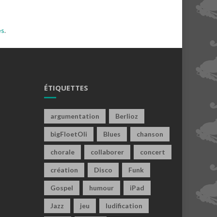
es
.
ÉTIQUETTES
argumentation
Berlioz
bigFloetOli
Blues
chanson
chorale
collaborer
concert
création
Disco
Funk
Gospel
humour
iPad
Jazz
jeu
ludification