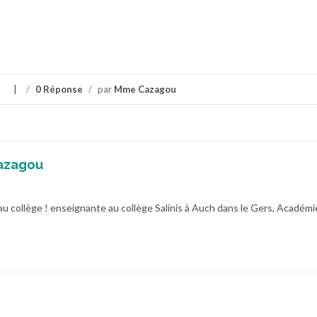
s
/
0 Réponse
/
par
Mme Cazagou
azagou
au collège ! enseignante au collège Salinis à Auch dans le Gers, Académi