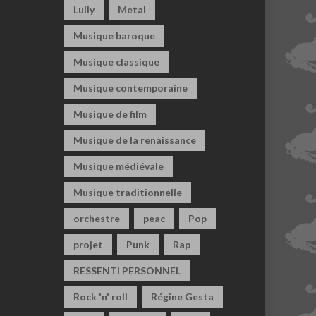
Lully
Metal
Musique baroque
Musique classique
Musique contemporaine
Musique de film
Musique de la renaissance
Musique médiévale
Musique traditionnelle
orchestre
peac
Pop
projet
Punk
Rap
RESSENTI PERSONNEL
Rock 'n' roll
Régine Gesta