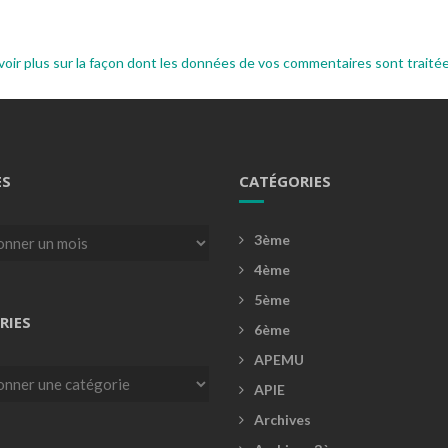
voir plus sur la façon dont les données de vos commentaires sont traité
ES
CATÉGORIES
3ème
4ème
5ème
RIES
6ème
APEMU
es
APIE
Archives