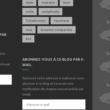
slam
soprano
Soul
style
symphonie
Tchaïkovsky
tessiture
voix
écoutes comparées
PAR
été
vous
ABONNEZ-VOUS À CE BLOG PAR E-
cle par
MAIL.
Saisissez votre adresse e-mail pour vous
abonner à ce blog et recevoir une
notification de chaque nouvel article par
email.
s
Adresse
e-