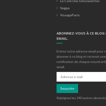
Le Coin Des Découvertes
Segpa
VoyageParis
ABONNEZ-VOUS À CE BLOG 
EMAIL.
Entrez votre adresse email pour 
abonner à ce blog et recevoir une
notification de chaque nouvel arti
email.
Adresse
e-
mail
Souscrire
Rejoignez les 340 autres abonné