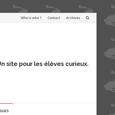
Aller
Who is who ?
Contact
Archives
au
contenu
n site pour les élèves curieux.
GUES